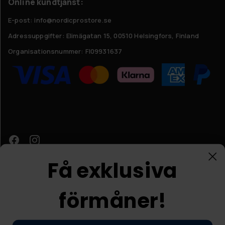
Online kundtjänst:
E-post: info@nordicprostore.se
Adressuppgifter:
Elimägatan 15, 00510 Helsingfors, Finland
Organisationsnummer:
FI09931637
Få exklusiva
förmåner!
Kundtjänst