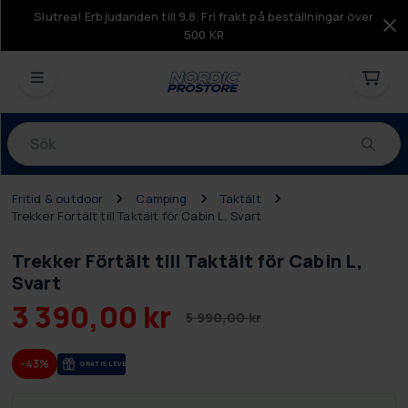
Slutrea! Erbjudanden till 9.8. Fri frakt på beställningar över
500 KR
Produkter
Fritid & outdoor
Camping
Taktält
Trekker Förtält till Taktält för Cabin L, Svart
Trekker Förtält till Taktält för Cabin L,
Svart
3 390,00 kr
5 990,00 kr
-43%
GRA­TIS LE­VE­RANS