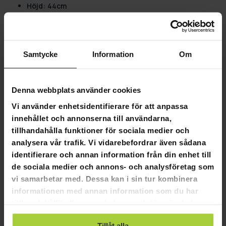
Höjd:
44cm
Bredd:
12cm
Trekker Annex Room för Cabin L:
Mera aktivitetsutrymme för familjen:
Ger extra
Samtycke
Information
Om
vistelse- eller förvaringsutrymme, vilket gör
campingresor mer komfortabla.
Bra skydd under soliga dagar:
Erbjuder skydd mot
Denna webbplats använder cookies
solen och skapar ett svalt, skuggigt område för
avkoppling.
Vi använder enhetsidentifierare för att anpassa
Förhindra vind vid camping i blåsigt väder:
Fungerar
innehållet och annonserna till användarna,
som ett vindskydd och erbjuder en mer stabil och
tillhandahålla funktioner för sociala medier och
behaglig miljö.
analysera vår trafik. Vi vidarebefordrar även sådana
Lätt att gå in i tältet när det regnar:
Garanterar enkel
identifierare och annan information från din enhet till
och torr tillgång till tältet, vilket ökar bekvämligheten
de sociala medier och annons- och analysföretag som
under våta förhållanden.
Utöka utrymmet för utomhuscamping:
Ökar den
vi samarbetar med. Dessa kan i sin tur kombinera
användbara ytan, vilket gör det perfekt för längre
informationen med annan information som du har
vistelser och större grupper.
tillhandahållit eller som de har samlat in när du har
använt deras tjänster.
Varför välja Trekker Annex Room för Cabin L:
Tillåt alla