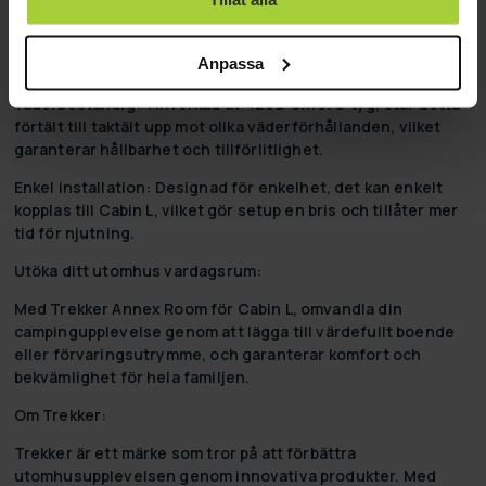
Rymlig design:
Den unika avsmalnande designen maximerar
utrymmet där det behövs mest, och erbjuder gott om
Anpassa
utrymme för både förvaring och vistelse
Väderbeständig:
Tillverkad av 420D Oxford-tyg, står detta
förtält till taktält upp mot olika väderförhållanden, vilket
garanterar hållbarhet och tillförlitlighet.
Enkel installation:
Designad för enkelhet, det kan enkelt
kopplas till Cabin L, vilket gör setup en bris och tillåter mer
tid för njutning.
Utöka ditt utomhus vardagsrum:
Med Trekker Annex Room för Cabin L, omvandla din
campingupplevelse genom att lägga till värdefullt boende
eller förvaringsutrymme, och garanterar komfort och
bekvämlighet för hela familjen.
Om Trekker:
Trekker är ett märke som tror på att förbättra
utomhusupplevelsen genom innovativa produkter. Med