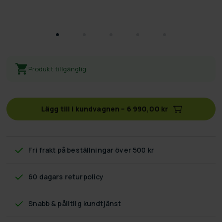
Produkt tillgänglig
Lägg till i kundvagnen
–
6 990,00 kr
Fri frakt
på beställningar över 500 kr
60 dagars returpolicy
Snabb & pålitlig kundtjänst