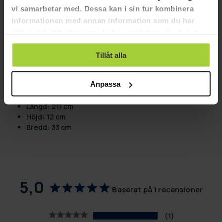
vi samarbetar med. Dessa kan i sin tur kombinera
Förpackningsmått:
informationen med annan information som du har
tillhandahållit eller som de har samlat in när du har
Förpackning 1:
Vikt: 17,4 kg
använt deras tjänster.
Längd: 200 cm
Tillåt alla
Höjd: 13 cm
Bredd: 15,5 cm
Anpassa
Förpackning 2:
Vikt: 19,4 kg
Längd: 211 cm
Höjd: 12 cm
Bredd: 33 cm
5,0
Baserat på 1 recensioner
1