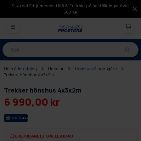
Slutrea! Erbjudanden till 9.8. Fri frakt på beställningar över
500 KR
Produkter
Hem & inredning
Husdjur
Hönshus & hönsgård
Trekker hönshus 4x3x2m
Trekker hönshus 4x3x2m
6 990,00 kr
GRA­TIS LE­VE­RANS
ERBJUDANDET GÄLLER IDAG