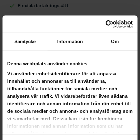
Flexibla betalningssätt
Trekker Hönshus Oreo 172x65x120cm
Samtycke
Information
Om
Trekker Hönshus Oreo 172x65x120cm
Ett snyggt och högkvalitativt hönshus av furu. I det här
Denna webbplats använder cookies
hönshuset kommer dina höns att känna sig bekväma och
Vi använder enhetsidentifierare för att anpassa
vara säkra i ett inhägnat område och skyddade från regn
under taket. Luften cirkulerar bra, men stallet håller sig
innehållet och annonserna till användarna,
också tillräckligt varmt. En ramp gör det lätt för hönsen att
tillhandahålla funktioner för sociala medier och
klättra upp till insidan av hönshuset. Hönshuset Trekker
analysera vår trafik. Vi vidarebefordrar även sådana
Oreo har även en äggläggningslåda.
identifierare och annan information från din enhet till
Produktinformation:
de sociala medier och annons- och analysföretag som
vi samarbetar med. Dessa kan i sin tur kombinera
Färg brun
informationen med annan information som du har
Material: Furu, metall
tillhandahållit eller som de har samlat in när du har
Vikt: 23,8 kg