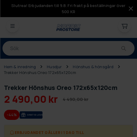
Slutrea! Erbjudanden till 9.8. Fri frakt på beställningar över
500 KR
Produkter
Hem & inredning
Husdjur
Hönshus & hönsgård
Trekker Hönshus Oreo 172x65x120cm
Trekker Hönshus Oreo 172x65x120cm
2 490,00 kr
4 490,00 kr
-44%
GRA­TIS LE­VE­RANS
ERBJUDANDET GÄLLER I 1 DAG TILL