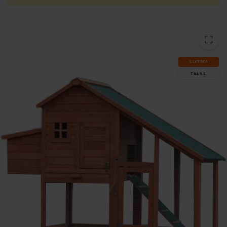
SLUT­REA
TILL 9.8.