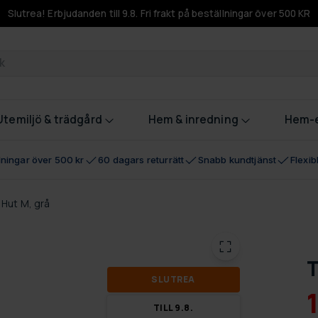
Slutrea! Erbjudanden till 9.8. Fri frakt på beställningar över 500 KR
odukter
Utemiljö & trädgård
Hem & inredning
Hem-e
llningar över 500 kr
60 dagars returrätt
Snabb kundtjänst
Flexi
 Hut M, grå
T
SLUT­REA
TILL 9.8.