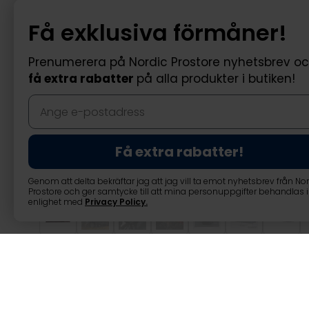
Få exklusiva förmåner!
Prenumerera på Nordic Prostore nyhetsbrev o
få extra rabatter
på alla produkter i butiken!
Få extra rabatter!
Genom att delta bekräftar jag att jag vill ta emot nyhetsbrev från No
Prostore och ger samtycke till att mina personuppgifter behandlas i
enlighet med
Privacy Policy
.
Trekker Taktält 