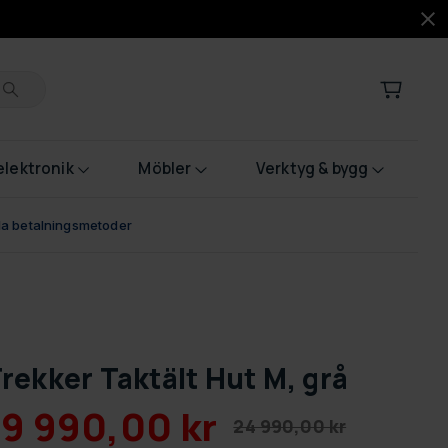
lektronik
Möbler
Verktyg & bygg
bla betalningsmetoder
rekker Taktält Hut M, grå
19 990,00 kr
24 990,00 kr