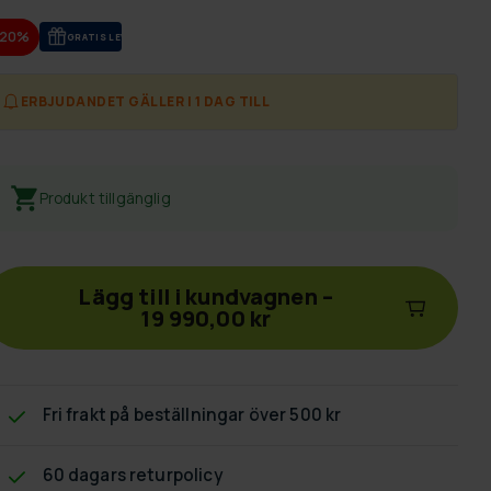
-20%
GRA­TIS LE­VE­RANS
ERBJUDANDET GÄLLER I 1 DAG TILL
Produkt tillgänglig
Lägg till i kundvagnen
–
19 990,00 kr
Fri frakt
på beställningar över 500 kr
60 dagars returpolicy