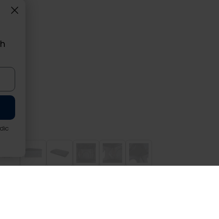
ch
rdic
Hut M, grå