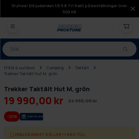
Slutrea! Erbjudanden till 9.8. Fri frakt på beställningar över
500 KR
Produkter
Fritid & outdoor
Camping
Taktält
Trekker Taktält Hut M, grön
Trekker Taktält Hut M, grön
19 990,00 kr
24 990,00 kr
-20%
GRA­TIS LE­VE­RANS
ERBJUDANDET GÄLLER I 1 DAG TILL