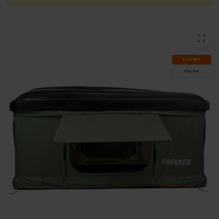
SLUT­REA
TILL 9.8.