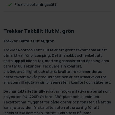
Flexibla betalningssätt
Trekker Taktält Hut M, grön
Trekker Taktält Hut M, grön
Trekker Rooftop Tent Hut M är ett grönt taktält som är ett
utmärkt val för bilcamping. Det är snabbt och enkelt att
sätta upp på bilens tak, med en gasassisterad öppning som
bara tar 60 sekunder. Tack vare sin komfort,
användarvänlighet och starka kvalitet rekommenderas
detta taktält av vår produktchef och är ett utmärkt val för
alla som vill njuta av sin bilsemester i komfort och säkerhet.
Det här taktältet är tillverkat av högkvalitativa material som
polyester, PU, 420D Oxford, ABS-plast och aluminium.
Taktältet har myggnät för både dörrar och fönster, så att du
kan njuta av den friska luften utan att oroa dig för att
insekter ska komma in i tältet. Taktältets hållbara