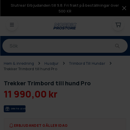
Slutrea! Erbjudanden till 9.8. Fri frakt på beställningar över
500 KR
Produkter
Hem & inredning
Husdjur
Trimbord Till Hundar
Trekker Trimbord till hund Pro
Trekker Trimbord till hund Pro
11 990,00 kr
GRA­TIS LE­VE­RANS
ERBJUDANDET GÄLLER IDAG