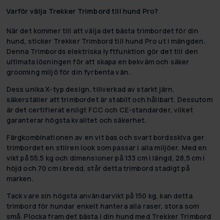
Varför välja Trekker Trimbord till hund Pro?
När det kommer till att välja det bästa trimbordet för din
hund, sticker Trekker Trimbord till hund Pro ut i mängden.
Denna Trimbords elektriska lyftfunktion gör det till den
ultimata lösningen för att skapa en bekväm och säker
grooming miljö för din fyrbenta vän.
Dess unika X-typ design, tillverkad av starkt järn,
säkerställer att trimbordet är stabilt och hållbart. Dessutom
är det certifierat enligt FCC och CE-standarder, vilket
garanterar högsta kvalitet och säkerhet.
Färgkombinationen av en vit bas och svart bordsskiva ger
trimbordet en stilren look som passar i alla miljöer. Med en
vikt på 55,5 kg och dimensioner på 133 cm i längd, 28,5 cm i
höjd och 70 cm i bredd, står detta trimbord stadigt på
marken.
Tack vare sin högsta användarvikt på 150 kg, kan detta
trimbord för hundar enkelt hantera alla raser, stora som
små. Plocka fram det bästa i din hund med Trekker Trimbord