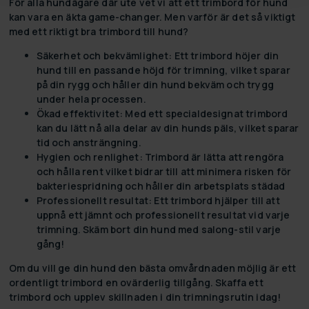
För alla hundägare där ute vet vi att ett
trimbord för hund
kan vara en äkta game-changer. Men varför är det så viktigt
med ett riktigt bra trimbord till hund?
Säkerhet och bekvämlighet:
Ett trimbord höjer din
hund till en passande höjd för trimning, vilket sparar
på din rygg och håller din hund bekväm och trygg
under hela processen.
Ökad effektivitet:
Med ett specialdesignat trimbord
kan du lätt nå alla delar av din hunds päls, vilket sparar
tid och ansträngning.
Hygien och renlighet:
Trimbord är lätta att rengöra
och hålla rent vilket bidrar till att minimera risken för
bakteriespridning och håller din arbetsplats städad
Professionellt resultat:
Ett trimbord hjälper till att
uppnå ett jämnt och professionellt resultat vid varje
trimning. Skäm bort din hund med salong-stil varje
gång!
Om du vill ge din hund den bästa omvårdnaden möjlig är ett
ordentligt trimbord en ovärderlig tillgång. Skaffa ett
trimbord och upplev skillnaden i din trimningsrutin idag!