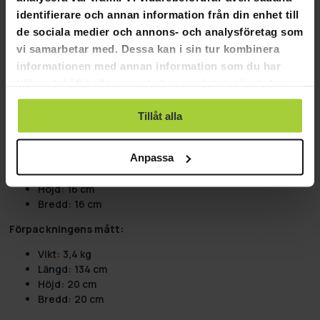
Vid val av stavar är det lämpligt att följa en guide som t.ex.
identifierare och annan information från din enhet till
storlekslistan för nordisk vandringsstavar.
de sociala medier och annons- och analysföretag som
Produktinformation:
vi samarbetar med. Dessa kan i sin tur kombinera
informationen med annan information som du har
Färg: Svart
tillhandahållit eller som de har samlat in när du har
Material: ABS, Extruderad PE, glasfiber, metall, nylon,
PE, poppel, TPU
använt deras tjänster.
Storlek på hållarytan: 590x70 mm
Tillåt alla
Bäst för användare under 80 kg.
Stålfälgar
Anpassa
Vikt: 3,9 kg
Längd: 130 cm
Höjd: 16 cm
Bredd: 16 cm
Förpackningens mått:
Vikt: 3,4 kg
Längd: 134 cm
Höjd: 20 cm
Bredd: 20 cm