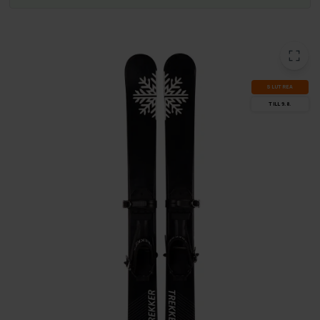
SLUT­REA
TILL 9.8.