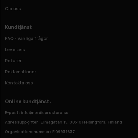
Om oss
Kundtjänst
FAQ - Vanliga frågor
Leverans
Returer
Reklamationer
Kontakta oss
Online kundtjänst:
E-post: info@nordicprostore.se
Adressuppgifter:
Elimägatan 15, 00510 Helsingfors, Finland
Organisationsnummer:
FI09931637