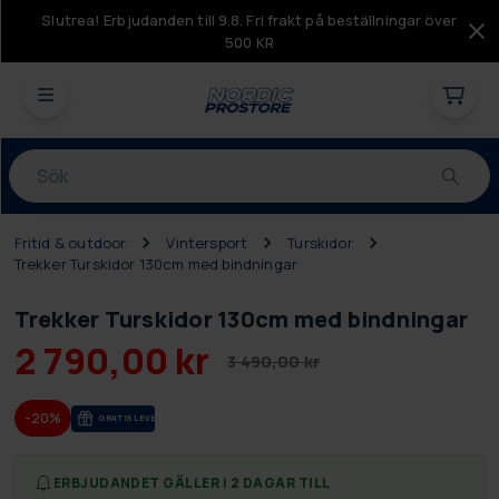
Slutrea! Erbjudanden till 9.8. Fri frakt på beställningar över
500 KR
Produkter
Fritid & outdoor
Vintersport
Turskidor
Trekker Turskidor 130cm med bindningar
Trekker Turskidor 130cm med bindningar
2 790,00 kr
3 490,00 kr
-20%
GRA­TIS LE­VE­RANS
ERBJUDANDET GÄLLER I 2 DAGAR TILL