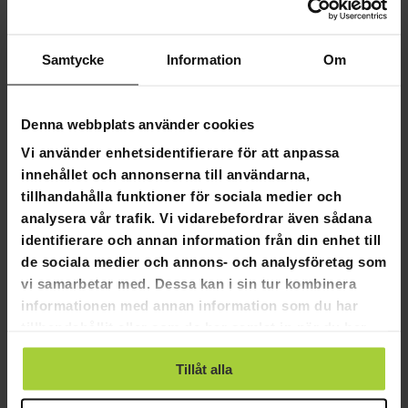
Baserat på 6 recensioner
4
Samtycke
Information
Om
1
1
0
Denna webbplats använder cookies
0
Vi använder enhetsidentifierare för att anpassa
innehållet och annonserna till användarna,
SKRIV EN RECENSION
tillhandahålla funktioner för sociala medier och
analysera vår trafik. Vi vidarebefordrar även sådana
STÄLL EN FRÅGA
identifierare och annan information från din enhet till
de sociala medier och annons- och analysföretag som
vi samarbetar med. Dessa kan i sin tur kombinera
Recensioner
Frågor
informationen med annan information som du har
tillhandahållit eller som de har samlat in när du har
använt deras tjänster.
Tillåt alla
06-26-2025
Timo R.
TR