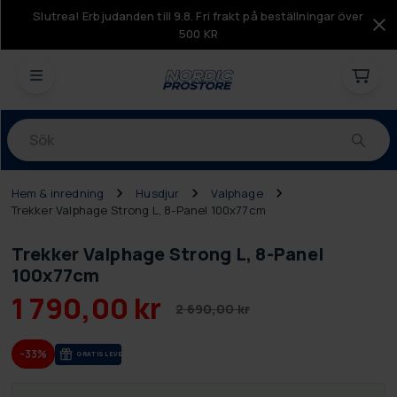
Slutrea! Erbjudanden till 9.8. Fri frakt på beställningar över
500 KR
Produkter
Hem & inredning
Husdjur
Valphage
Trekker Valphage Strong L, 8-Panel 100x77cm
Trekker Valphage Strong L, 8-Panel
100x77cm
1 790,00 kr
2 690,00 kr
-33%
GRA­TIS LE­VE­RANS