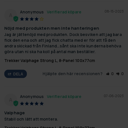
08-15-2023
Anonymous
A
Nöjd med produkten men inte hanteringen
Jag är jättenöjd med produkten. Dock besviken att jag bara 
fick den ena och att jag fick chatta med er för att få den 
andra skickad från Finland…sånt ska inte kunderna behöva 
göra utan ni ska ha koll på antal man beställer.
Trekker Valphage Strong L, 8-Panel 100x77cm
Hjälpte den här recensionen?
0
0
DELA
07-06-2023
Anonymous
A
Valphage
Stabil och lätt att montera.
Trekker Valphage Strong L, 8-Panel 100x77cm