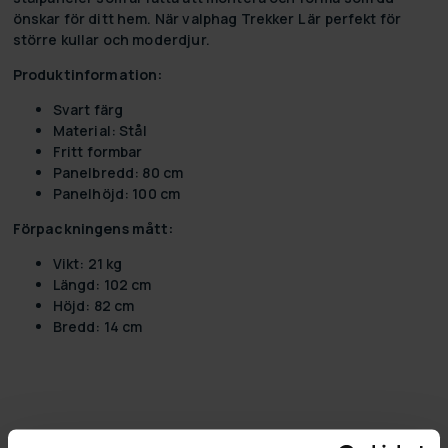
önskar för ditt hem. När valphag Trekker L är perfekt för
större kullar och moderdjur.
Produktinformation:
Svart färg
Material: Stål
Fritt formbar
Panelbredd: 80 cm
Panelhöjd: 100 cm
Förpackningens mått:
Vikt: 21 kg
Längd: 102 cm
Höjd: 82 cm
Bredd: 14 cm
4,5