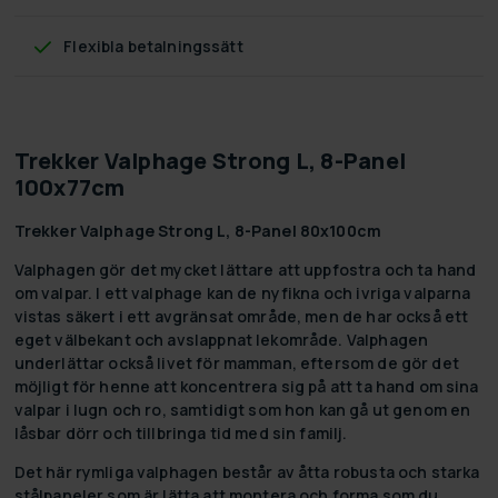
Flexibla betalningssätt
Trekker Valphage Strong L, 8-Panel
100x77cm
Trekker Valphage Strong L, 8-Panel 80x100cm
Valphagen gör det mycket lättare att uppfostra och ta hand
om valpar. I ett valphage kan de nyfikna och ivriga valparna
vistas säkert i ett avgränsat område, men de har också ett
eget välbekant och avslappnat lekområde. Valphagen
underlättar också livet för mamman, eftersom de gör det
möjligt för henne att koncentrera sig på att ta hand om sina
valpar i lugn och ro, samtidigt som hon kan gå ut genom en
låsbar dörr och tillbringa tid med sin familj.
Det här rymliga valphagen består av åtta robusta och starka
stålpaneler som är lätta att montera och forma som du