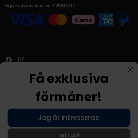
Organisationsnummer:
FI09931637
Få exklusiva
förmåner!
Kundtjänst
Jag är intresserad
© Nordic Prostore 2026
Allmänna villkor
Integritetspolicy
Nej tack