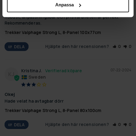
Anpassa
Trekker Valphage Strong L, 8-Panel 100x77cm
Robust, anpassningsbar och prisvärdheten är perfekt

Rekommenderas.
Trekker Valphage Strong L, 8-Panel 100x77cm
Hjälpte den här recensionen?
0
0
DELA
07-22-2024
Kristina J.
KJ
Sweden
Okej
Hade velat ha avtagbar dörr
Trekker Valphage Strong L, 8-Panel 80x100cm
Hjälpte den här recensionen?
0
0
DELA