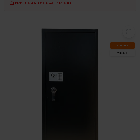
ERBJUDANDET GÄLLER IDAG
SLUT­REA
TILL 9.8.