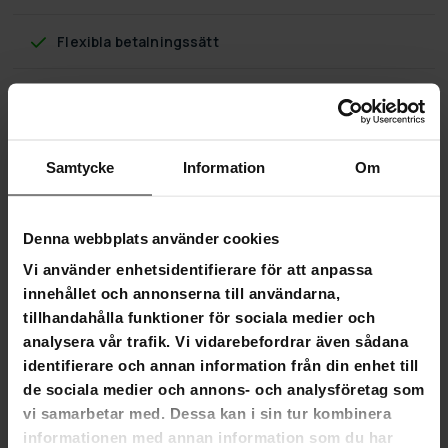
Flexibla betalningssätt
Trekker Vapenskåp för 6 vapen AS600 v2
med digitalt lås, Svart
Samtycke
Information
Om
Produktinformation:
Denna webbplats använder cookies
Färg vit
Material: Stål
Vi använder enhetsidentifierare för att anpassa
Inkluderar en projektilbox
innehållet och annonserna till användarna,
För sex vapen
tillhandahålla funktioner för sociala medier och
Digitallås
analysera vår trafik. Vi vidarebefordrar även sådana
Vikt: 46,1 kg
identifierare och annan information från din enhet till
Längd: 30 cm
Höjd: 145 cm
de sociala medier och annons- och analysföretag som
Bredd: 40 cm
vi samarbetar med. Dessa kan i sin tur kombinera
Standard: EN 1143-1: 2019
informationen med annan information som du har