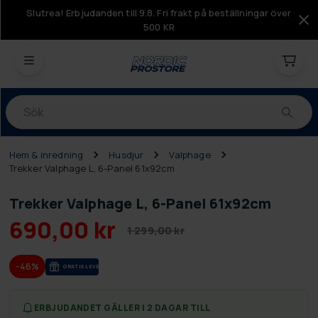
Slutrea! Erbjudanden till 9.8. Fri frakt på beställningar över
500 KR
Produkter
Hem & inredning
Husdjur
Valphage
Trekker Valphage L, 6-Panel 61x92cm
Trekker Valphage L, 6-Panel 61x92cm
690,00 kr
1 299,00 kr
-46%
GRA­TIS LE­VE­RANS
ERBJUDANDET GÄLLER I 2 DAGAR TILL