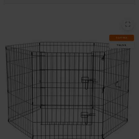
SLUT­REA
TILL 9.8.