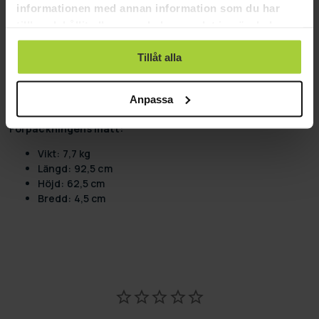
informationen med annan information som du har
Produktinformation:
tillhandahållit eller som de har samlat in när du har
använt deras tjänster.
Svart färg
Tillåt alla
Material: Stål
Fritt formbar
Panelbredd: 61 cm
Anpassa
Panelhöjd: 92 cm
Förpackningens mått:
Vikt: 7,7 kg
Längd: 92,5 cm
Höjd: 62,5 cm
Bredd: 4,5 cm