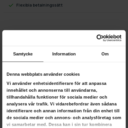
Flexibla betalningssätt
Trekker Valphage L, 6-Panel 61x92cm
Trekker Valphage L, 6-Panel 61x92cm
Samtycke
Information
Om
Valphagen gör det mycket lättare att uppfostra och ta hand
om valpar. I ett valphage kan de nyfikna och ivriga valparna
vistas säkert i ett avgränsat område, men de har också ett
eget välbekant och avslappnat lekområde. Valphagen
Denna webbplats använder cookies
underlättar också livet för mamman, eftersom de gör det
Vi använder enhetsidentifierare för att anpassa
möjligt för henne att koncentrera sig på att ta hand om sina
innehållet och annonserna till användarna,
valpar i lugn och ro, samtidigt som hon kan gå ut genom en
tillhandahålla funktioner för sociala medier och
låsbar dörr och tillbringa tid med sin familj.
analysera vår trafik. Vi vidarebefordrar även sådana
Det här rymliga valphagen består av sex robusta, pålitliga
identifierare och annan information från din enhet till
stålpaneler som är lätta att montera och forma som du
de sociala medier och annons- och analysföretag som
önskar för ditt hem. När valphag Trekker L är perfekt för
vi samarbetar med. Dessa kan i sin tur kombinera
större kullar och moderdjur.