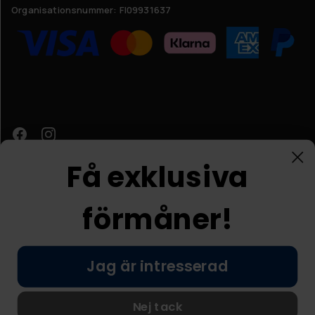
Organisationsnummer:
FI09931637
Få exklusiva
förmåner!
Kundtjänst
Jag är intresserad
© Nordic Prostore 2026
Allmänna villkor
Integritetspolicy
Nej tack