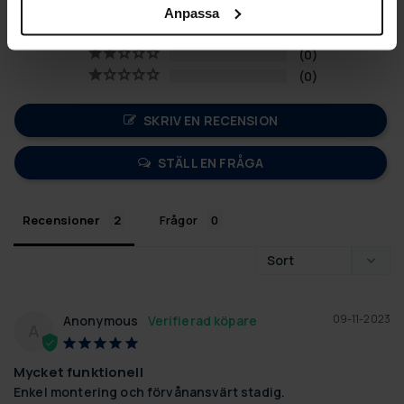
1
Anpassa
0
0
0
SKRIV EN RECENSION
STÄLL EN FRÅGA
Recensioner
Frågor
09-11-2023
Anonymous
A
Mycket funktionell
Enkel montering och förvånansvärt stadig.