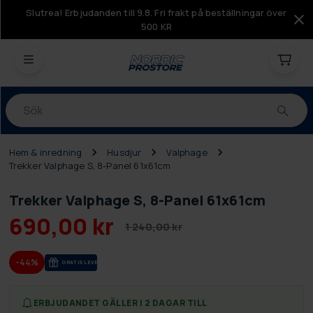
Slutrea! Erbjudanden till 9.8. Fri frakt på beställningar över
500 KR
Produkter
Hem & inredning
Husdjur
Valphage
Trekker Valphage S, 8-Panel 61x61cm
Trekker Valphage S, 8-Panel 61x61cm
690,00 kr
1 240,00 kr
-44%
GRA­TIS LE­VE­RANS
ERBJUDANDET GÄLLER I 2 DAGAR TILL