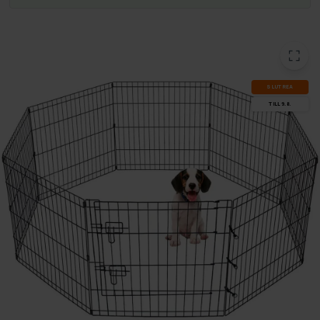
SLUT­REA
TILL 9.8.