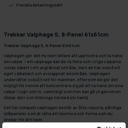
Flexibla betalningssätt
Trekker Valphage S, 8-Panel 61x61cm
Trekker Valphage S, 8-Panel 61x61cm
Valphagen gör det mycket lättare att uppfostra och ta hand
om valpar. I ett valphage kan de nyfikna och ivriga valparna
vistas säkert i ett avgränsat område, men de har också ett
eget välbekant och avslappnat lekområde. Valphagen
underlättar också livet för mamman, eftersom de gör det
möjligt för henne att koncentrera sig på att ta hand om sina
valpar i lugn och ro, samtidigt som hon kan gå ut genom en
låsbar dörr och tillbringa tid med sin familj.
Det här kompakt valphagen består av åtta robusta, pålitliga
stålpaneler som är lätta att montera och forma som du
önskar för ditt hem.