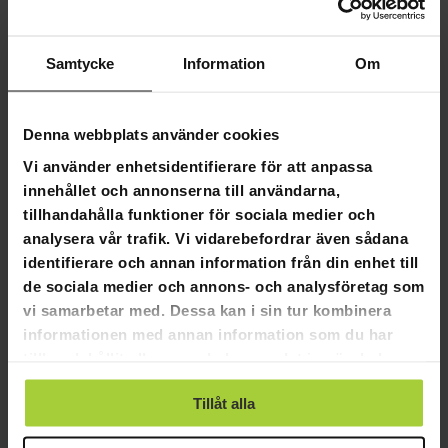
Produktinformation:
Svart färg
Material: Stål
Samtycke
Information
Om
Fritt formbar
Panelhöjd: 61 cm
Panelbredd: 61 cm
Denna webbplats använder cookies
Förpackningens mått:
Vi använder enhetsidentifierare för att anpassa
innehållet och annonserna till användarna,
Vikt: 7,1 kg
tillhandahålla funktioner för sociala medier och
Längd: 62,5 cm
Höjd: 62,5 cm
analysera vår trafik. Vi vidarebefordrar även sådana
Bredd: 4,5 cm
identifierare och annan information från din enhet till
de sociala medier och annons- och analysföretag som
vi samarbetar med. Dessa kan i sin tur kombinera
informationen med annan information som du har
tillhandahållit eller som de har samlat in när du har
4,5
Baserat på 2 recensioner
använt deras tjänster.
Tillåt alla
1