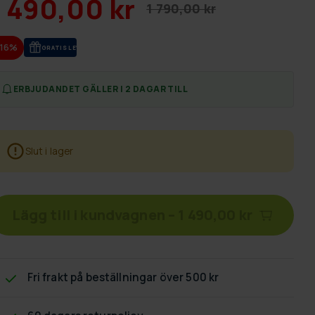
1 490,00 kr
1 790,00 kr
-16%
GRA­TIS LE­VE­RANS
ERBJUDANDET GÄLLER I 2 DAGAR TILL
Slut i lager
Lägg till i kundvagnen
–
1 490,00 kr
Fri frakt
på beställningar över 500 kr