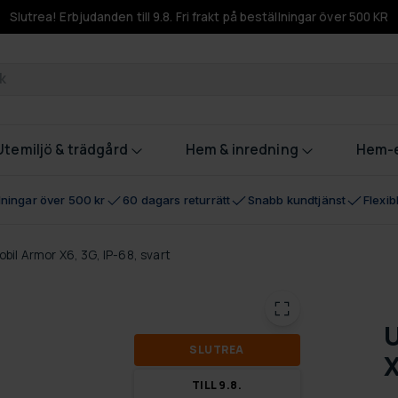
Slutrea! Erbjudanden till 9.8. Fri frakt på beställningar över 500 KR
odukter
Utemiljö & trädgård
Hem & inredning
Hem-e
llningar över 500 kr
60 dagars returrätt
Snabb kundtjänst
Flexi
bil Armor X6, 3G, IP-68, svart
U
SLUT­REA
X
TILL 9.8.