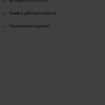
60 dagars returpolicy
Snabb & pålitlig kundtjänst
Flexibla betalningssätt