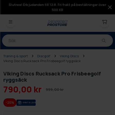
Slutrea! Erbjudanden till 12.8. Fri frakt på beställningar över
500 KR
Produkter
Träning & sport
Discgolf
Viking Discs
Viking Discs Rucksack Pro Frisbeegolf ryggsäck
Viking Discs Rucksack Pro Frisbeegolf
ryggsäck
790,00 kr
999,00 kr
-20%
GRA­TIS LE­VE­RANS