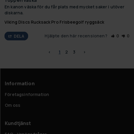
Toppen väska
En kanon väska för du får plats med mycket saker i utöver 
diskarna.
Viking Discs Rucksack Pro Frisbeegolf ryggsäck
Hjälpte den här recensionen?
0
0
DELA
<
1
2
3
>
Information
Företagsinformation
Om oss
Kundtjänst