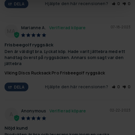
Hjälpte den här recensionen?
0
0
DELA
07-18-2023
Marianne A.
MA
Frisbeegolf ryggsäck
Den är väldigt bra. Lyckat köp. Hade varit jättebra med ett 
handtag överst på ryggsäcken. Annars som sagt var den 
jättebra
Viking Discs Rucksack Pro Frisbeegolf ryggsäck
Hjälpte den här recensionen?
0
0
DELA
02-22-2023
Anonymous
A
Nöjd kund
Produkten är bra och leverans kom inom en vecka.