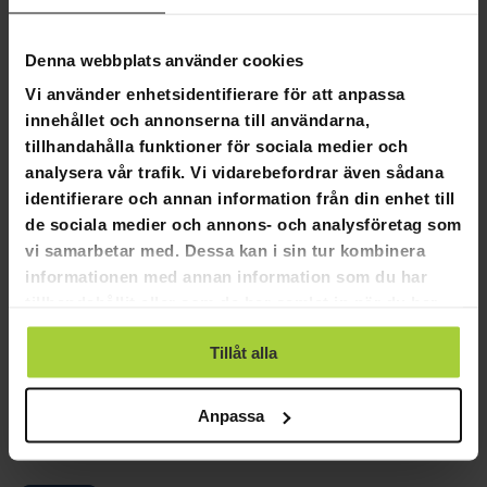
0
0
Denna webbplats använder cookies
SKRIV EN RECENSION
Vi använder enhetsidentifierare för att anpassa
innehållet och annonserna till användarna,
STÄLL EN FRÅGA
tillhandahålla funktioner för sociala medier och
analysera vår trafik. Vi vidarebefordrar även sådana
identifierare och annan information från din enhet till
Recensioner
Frågor
de sociala medier och annons- och analysföretag som
vi samarbetar med. Dessa kan i sin tur kombinera
informationen med annan information som du har
tillhandahållit eller som de har samlat in när du har
07-25-2023
använt deras tjänster.
Anonymous
A
Tillåt alla
Diskväska
Helt bra, skulle kunna rymma några fler diskar
Anpassa
Viking Discs Rucksack Pro Frisbeegolf ryggsäck