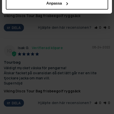
Funkar som det ska
Anpassa
Helt nöjd. Uppfyller mina behov .
Viking Discs Tour Bag frisbeegolf ryggsäck
Hjälpte den här recensionen?
0
0
DELA
08-24-2022
Isak G.
IG
Tourbag
Väldigt mycket väska för pengarna!

Älskar facket på ovansidan då det lätt går ner en lite 
tjockare jacka om man vill.

Supernöjd
Viking Discs Tour Bag frisbeegolf ryggsäck
Hjälpte den här recensionen?
0
0
DELA