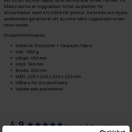
ser till att du inte tappar dina hemnycklar under rundan. På
båda sidorna av ryggsäcken hittar du platser för
dricksflaskor samt ett ställe för pennor. De breda och mjuka
axelbanden garanterar att du orkar bära ryggsäcken under
hela rundan.
Produktinformation:
Material: Polyester + Tarpaulin fabric
Vikt: 1850 g
Längd: 460 mm
Höjd: 340 mm
Bredd: 220 mm
Mått: 220 x 220 x 220 x 220 mm
Hållare för dryckesflaska
Vadderade axelremmar
4,9
Baserat på 29 recensioner