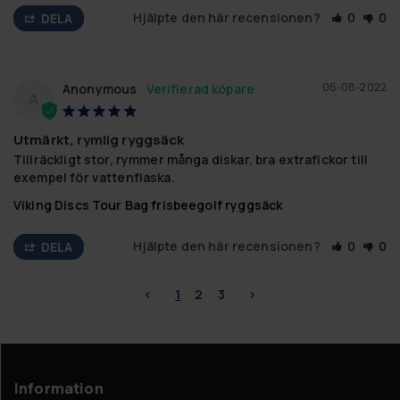
Hjälpte den här recensionen?
0
0
DELA
06-08-2022
Anonymous
A
Utmärkt, rymlig ryggsäck
Tillräckligt stor, rymmer många diskar, bra extrafickor till 
exempel för vattenflaska.
Viking Discs Tour Bag frisbeegolf ryggsäck
Hjälpte den här recensionen?
0
0
DELA
<
1
2
3
>
Information