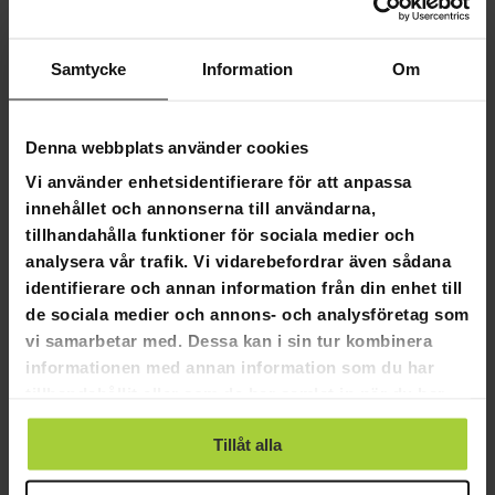
28
0
Samtycke
Information
Om
1
0
0
Denna webbplats använder cookies
Vi använder enhetsidentifierare för att anpassa
SKRIV EN RECENSION
innehållet och annonserna till användarna,
tillhandahålla funktioner för sociala medier och
STÄLL EN FRÅGA
analysera vår trafik. Vi vidarebefordrar även sådana
identifierare och annan information från din enhet till
de sociala medier och annons- och analysföretag som
Recensioner
Frågor
vi samarbetar med. Dessa kan i sin tur kombinera
informationen med annan information som du har
tillhandahållit eller som de har samlat in när du har
använt deras tjänster.
08-23-2025
Anonymous
Tillåt alla
A