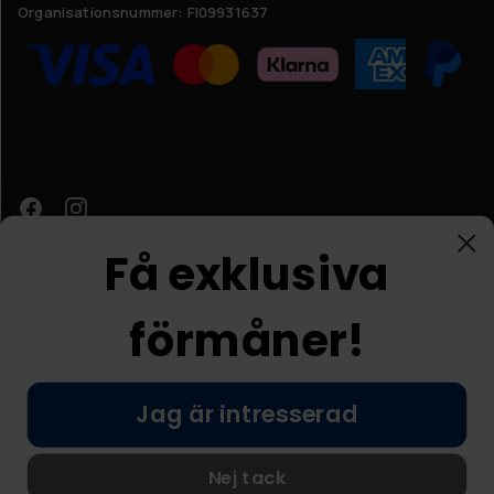
Organisationsnummer:
FI09931637
Få exklusiva
förmåner!
Kundtjänst
Jag är intresserad
© Nordic Prostore 2026
Allmänna villkor
Integritetspolicy
Nej tack