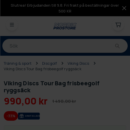
Slutrea! Erbjudanden till 9.8. Fri frakt på beställningar över
500 KR
Produkter
Träning & sport
Discgolf
Viking Discs
Viking Discs Tour Bag frisbeegolf ryggsäck
Viking Discs Tour Bag frisbeegolf
ryggsäck
990,00 kr
1 490,00 kr
-33%
GRA­TIS LE­VE­RANS