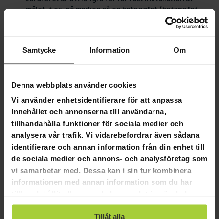
målet, t.ex. på marken på en betongfot (betongfot
ingår inte).
Bergplattan tillåter att kroppen fixeras till t.ex. en
sten eller annat fast element.
Samtycke
Information
Om
Produktinfo:
Officiell PDGA-godkänd korg för tävlingsanvändning
(godkännande av mästarnivå)
Denna webbplats använder cookies
Antal kedjor: 30 (20 yttre, 10 inre kedjor)
Vi använder enhetsidentifierare för att anpassa
Höjd: 144 cm
innehållet och annonserna till användarna,
Övre kragehöjd: 10 cm
tillhandahålla funktioner för sociala medier och
Övre krage diameter: 56 cm
analysera vår trafik. Vi vidarebefordrar även sådana
Bredd på nedre korg: 68 cm
Bottenkorgens höjd: 23,5 cm
identifierare och annan information från din enhet till
Stöddiameter: 67 cm
de sociala medier och annons- och analysföretag som
Stativhöjd: 12 cm
vi samarbetar med. Dessa kan i sin tur kombinera
Stativmaterial: Järn (pulverlackerat)
informationen med annan information som du har
Längden på mittledningen: 142 cm
tillhandahållit eller som de har samlat in när du har
Centerpipe diameter: 4,8 cm
använt deras tjänster.
Jordrörslängd: 188 cm + 61 cm
Tillåt alla
Jordrörets diameter: 4,8 cm