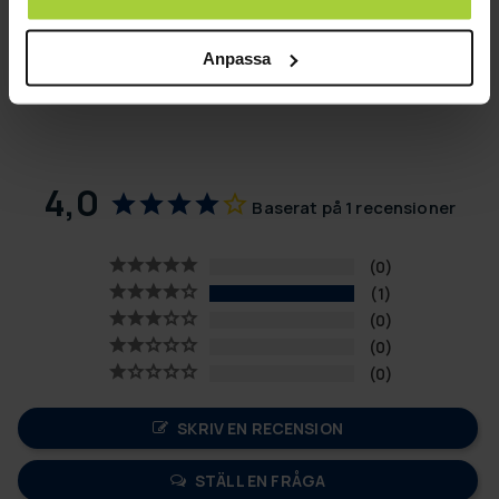
Stenplåtmaterial: stål
Mått på stenplattan: 20x20x2cm
Anpassa
Hål i bergplattan för montering (bultar ingår inte)
4,0
Baserat på 1 recensioner
0
1
0
0
0
SKRIV EN RECENSION
STÄLL EN FRÅGA