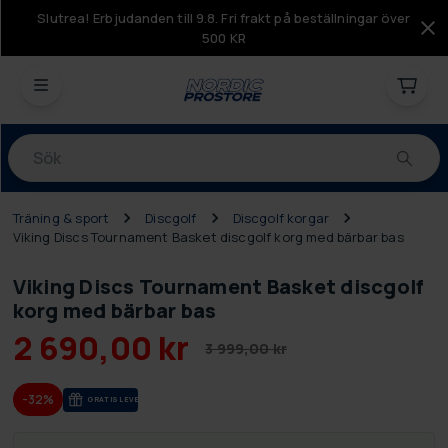
Slutrea! Erbjudanden till 9.8. Fri frakt på beställningar över
500 KR
Produkter
Träning & sport
Discgolf
Discgolf korgar
Viking Discs Tournament Basket discgolf korg med bärbar bas
Viking Discs Tournament Basket discgolf
korg med bärbar bas
2 690,00 kr
3 999,00 kr
-32%
GRA­TIS LE­VE­RANS