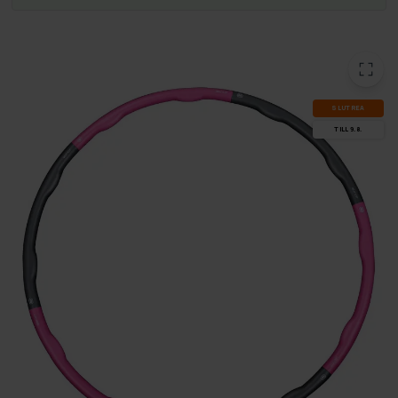
SLUT­REA
TILL 9.8.