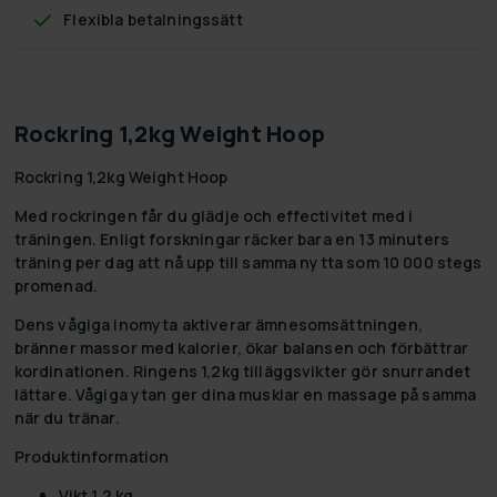
Flexibla betalningssätt
Rockring 1,2kg Weight Hoop
Rockring 1,2kg Weight Hoop
Med rockringen får du glädje och effectivitet med i
träningen. Enligt forskningar räcker bara en 13 minuters
träning per dag att nå upp till samma nytta som 10 000 stegs
promenad.
Dens vågiga inomyta aktiverar ämnesomsättningen,
bränner massor med kalorier, ökar balansen och förbättrar
kordinationen. Ringens 1,2kg tilläggsvikter gör snurrandet
lättare. Vågiga ytan ger dina musklar en massage på samma
när du tränar.
Produktinformation
Vikt 1,2 kg