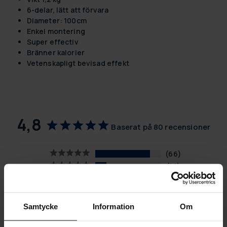
6-delar, lätt att förvara
Diameter: 100cm
Enkel montering
Super effectiv
Bränner kalorier
Vetenskapligt bevisad effekt
4,8
Baserat på 80 recensioner
66
14
0
0
0
Samtycke
Information
Om