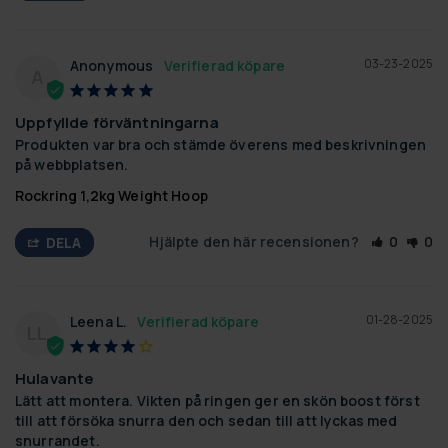
03-23-2025
Anonymous
A
Uppfyllde förväntningarna
Produkten var bra och stämde överens med beskrivningen 
på webbplatsen.
Rockring 1,2kg Weight Hoop
Hjälpte den här recensionen?
0
0
DELA
01-28-2025
Leena L.
LL
Hulavante
Lätt att montera. Vikten på ringen ger en skön boost först 
till att försöka snurra den och sedan till att lyckas med 
snurrandet.