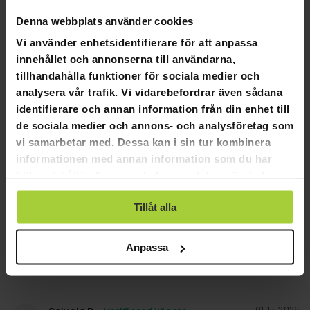
SKRIV EN RECENSION
Denna webbplats använder cookies
STÄLL EN FRÅGA
Vi använder enhetsidentifierare för att anpassa
innehållet och annonserna till användarna,
tillhandahålla funktioner för sociala medier och
Recensioner
Frågor
analysera vår trafik. Vi vidarebefordrar även sådana
identifierare och annan information från din enhet till
de sociala medier och annons- och analysföretag som
vi samarbetar med. Dessa kan i sin tur kombinera
01-20-2026
Anonymous
informationen med annan information som du har
A
tillhandahållit eller som de har samlat in när du har
använt deras tjänster.
Mkt nöjd. Använder den ca 30 min varje dag
Tillåt alla
Rockring 1,2kg Weight Hoop
Anpassa
Hjälpte den här recensionen?
0
0
DELA
01-15-2026