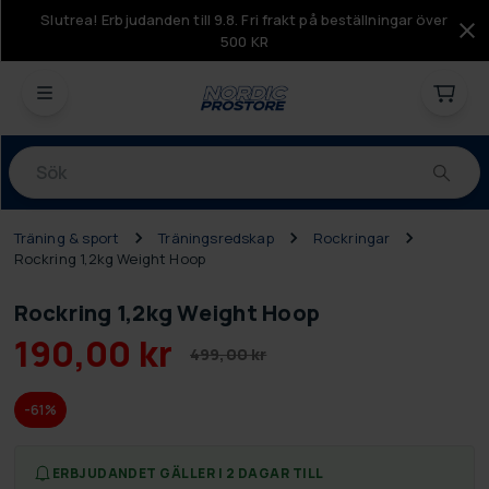
Slutrea! Erbjudanden till 9.8. Fri frakt på beställningar över
500 KR
Produkter
Träning & sport
Träningsredskap
Rockringar
Rockring 1,2kg Weight Hoop
Rockring 1,2kg Weight Hoop
190,00 kr
499,00 kr
-61%
ERBJUDANDET GÄLLER I 2 DAGAR TILL