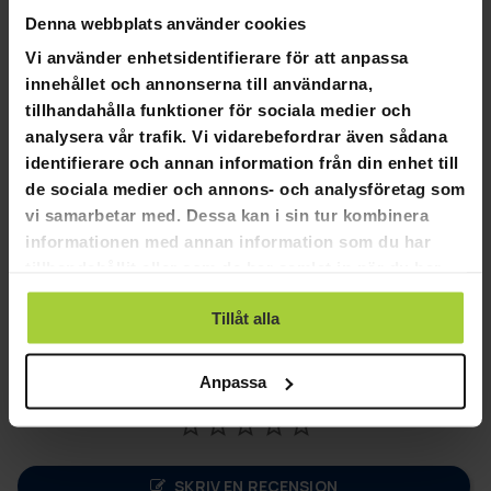
Denna webbplats använder cookies
Vi använder enhetsidentifierare för att anpassa
innehållet och annonserna till användarna,
Adidas Shadow fitness handskar 125 g
tillhandahålla funktioner för sociala medier och
analysera vår trafik. Vi vidarebefordrar även sådana
Adidas Shadow fitness handskar
identifierare och annan information från din enhet till
Adidas Shadow fitness handksar är av svart konstläder på
de sociala medier och annons- och analysföretag som
en röd nätbakgrund. Handdelden har en yta av hi-tech
vi samarbetar med. Dessa kan i sin tur kombinera
Amara konstläder. De medföljande handledsvikterna av gel
informationen med annan information som du har
på 125 g, som fästs med kardborreband, ger mer motstånd
tillhandahållit eller som de har samlat in när du har
vid redskapsträning och motionsboxning.
använt deras tjänster.
Tillåt alla
Anpassa
SKRIV EN RECENSION