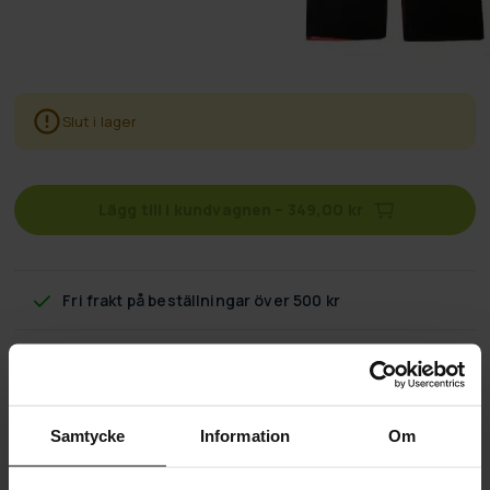
Slut i lager
Lägg till i kundvagnen
–
349,00 kr
Fri frakt
på beställningar över 500 kr
60 dagars returpolicy
Snabb & pålitlig kundtjänst
Samtycke
Information
Om
Flexibla betalningssätt