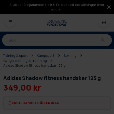
Slutrea! Erbjudanden till 9.8. Fri frakt på beställningar över
500 KR
Produkter
Träning & sport
Kampsport
Boxning
Övriga boxningsutrustning
Adidas Shadow fitness handskar 125 g
Adidas Shadow fitness handskar 125 g
349,00 kr
ERBJUDANDET GÄLLER IDAG