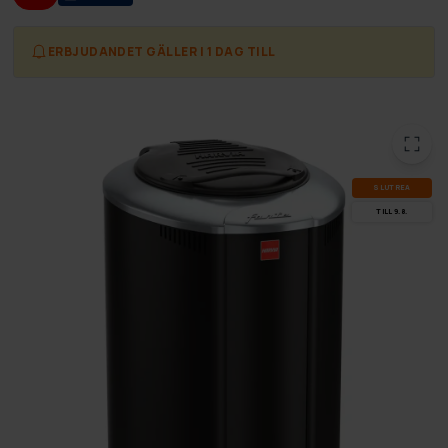
ERBJUDANDET GÄLLER I 1 DAG TILL
SLUT­REA
TILL 9.8.