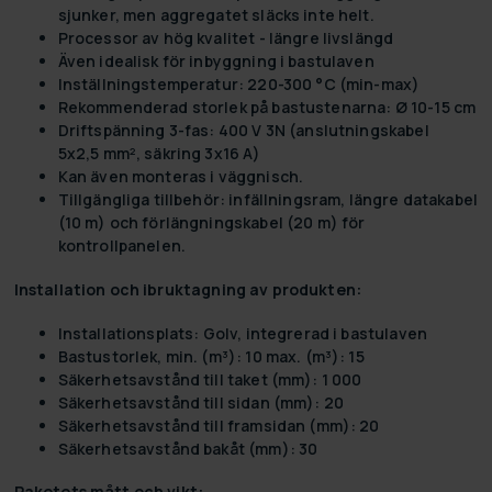
sjunker, men aggregatet släcks inte helt.
Processor av hög kvalitet - längre livslängd
Även idealisk för inbyggning i bastulaven
Inställningstemperatur: 220-300 °C (min-max)
Rekommenderad storlek på bastustenarna: Ø 10-15 cm
Driftspänning 3-fas: 400 V 3N (anslutningskabel
5x2,5 mm², säkring 3x16 A)
Kan även monteras i väggnisch.
Tillgängliga tillbehör: infällningsram, längre datakabel
(10 m) och förlängningskabel (20 m) för
kontrollpanelen.
Installation och ibruktagning av produkten:
Installationsplats: Golv, integrerad i bastulaven
Bastustorlek, min. (m³): 10 max. (m³): 15
Säkerhetsavstånd till taket (mm): 1 000
Säkerhetsavstånd till sidan (mm): 20
Säkerhetsavstånd till framsidan (mm): 20
Säkerhetsavstånd bakåt (mm): 30
Paketets mått och vikt: