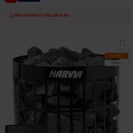
ERBJUDANDET GÄLLER IDAG
SLUT­REA
TILL 9.8.