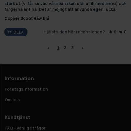
stark ut (vi får se vad våra barn kan ställa till med ännu) och 
färgerna är fina. Det är möjligt att använda egen lucka.
Copper Scoot Raw Blå
Hjälpte den här recensionen?
0
0
DELA
<
1
2
3
>
Information
Företagsinformation
Om oss
Kundtjänst
FAQ - Vanliga frågor