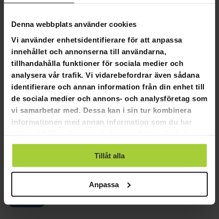
SKRIV EN RECENSION
Denna webbplats använder cookies
STÄLL EN FRÅGA
Vi använder enhetsidentifierare för att anpassa
innehållet och annonserna till användarna,
tillhandahålla funktioner för sociala medier och
Recensioner
Frågor
analysera vår trafik. Vi vidarebefordrar även sådana
identifierare och annan information från din enhet till
de sociala medier och annons- och analysföretag som
vi samarbetar med. Dessa kan i sin tur kombinera
informationen med annan information som du har
08-13-2024
Linda C.
LC
tillhandahållit eller som de har samlat in när du har
använt deras tjänster.
Nöjd
Tillåt alla
Bra cykel till ett OK pris.
Copper Scoot Raw Blå
Anpassa
Hjälpte den här recensionen?
0
0
DELA