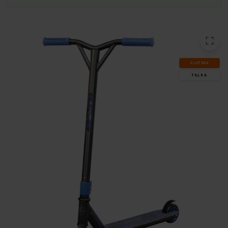
SLUT­REA
TILL 9.8.