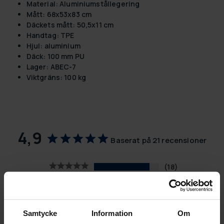
Material: Aluminiumstållegering
Mått: 68x53x83 cm
Däckets mått: 50,5x11 cm
Handtag: TPE
Hjul: aluminium
Däck: 100 mm PU
Lager: ABEC-7
Viktgräns: 100 kg
4,9
Baserat på 21 recensioner
18
3
0
0
Samtycke
Information
Om
0