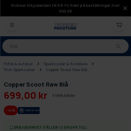
Slutrea! Erbjudanden till 9.8. Fri frakt på beställningar över
500 KR
Produkter
Fritid & outdoor
Sparkcyklar & Kickbikes
Trick Sparkcyklar
Copper Scoot Raw Blå
Copper Scoot Raw Blå
699,00 kr
1 199,00 kr
-41%
GRA­TIS LE­VE­RANS
ERBJUDANDET GÄLLER I 2 DAGAR TILL