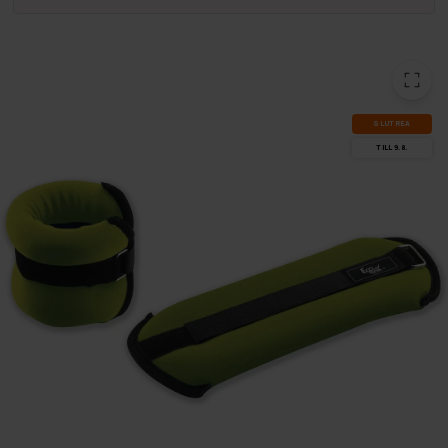
SLUT­REA
TILL 9.8.