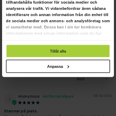
2
tillhandahålla funktioner för sociala medier och
0
analysera vår trafik. Vi vidarebefordrar även sådana
0
identifierare och annan information från din enhet till
0
de sociala medier och annons- och analysföretag som
0
vi samarbetar med. Dessa kan i sin tur kombinera
informationen med annan information som du har
SKRIV EN RECENSION
tillhandahållit eller som de har samlat in när du har
använt deras tjänster.
STÄLL EN FRÅGA
Tillåt alla
Anpassa
Recensioner
Frågor
08-30-2024
Anonymous
A
Stannar på plats.