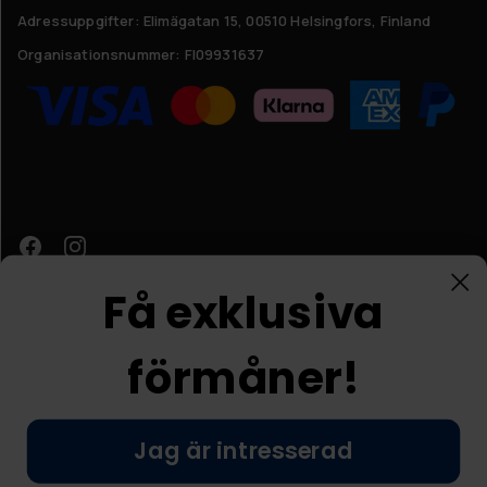
Adressuppgifter:
Elimägatan 15, 00510 Helsingfors, Finland
Organisationsnummer:
FI09931637
Få exklusiva
förmåner!
Kundtjänst
Jag är intresserad
© Nordic Prostore 2026
Allmänna villkor