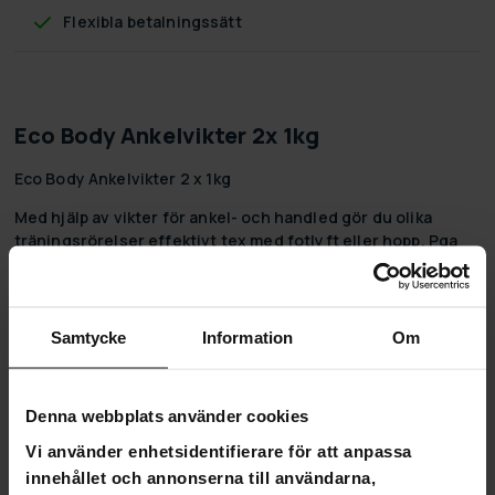
Flexibla betalningssätt
Eco Body Ankelvikter 2x 1kg
Eco Body Ankelvikter 2 x 1kg
Med hjälp av vikter för ankel- och handled gör du olika
träningsrörelser effektivt tex med fotlyft eller hopp. Pga
sin fina formning är vikterna behagliga att använda.
Finns i storlekarna 2 x 0,5kg, 2 x 1kg och 2 x 2kg.
Samtycke
Information
Om
Denna webbplats använder cookies
5,0
Baserat på 2 recensioner
Vi använder enhetsidentifierare för att anpassa
innehållet och annonserna till användarna,