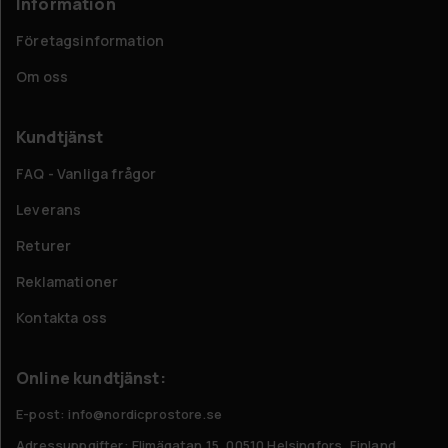
Information
Företagsinformation
Om oss
Kundtjänst
FAQ - Vanliga frågor
Leverans
Returer
Reklamationer
Kontakta oss
Online kundtjänst:
E-post: info@nordicprostore.se
Adressuppgifter:
Elimägatan 15, 00510 Helsingfors, Finland