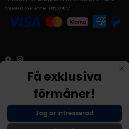
Organisationsnummer:
FI09931637
Få exklusiva
förmåner!
Kundtjänst
Jag är intresserad
© Nordic Prostore 2026
Allmänna villkor
Integritetspolicy