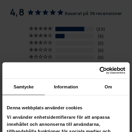
4,8
Baserat på 38 recensioner
29
9
0
0
0
SKRIV EN RECENSION
STÄLL EN FRÅGA
Samtycke
Information
Om
Recensioner
Frågor
Denna webbplats använder cookies
Vi använder enhetsidentifierare för att anpassa
innehållet och annonserna till användarna,
tillhandahålla funktioner för sociala medier och