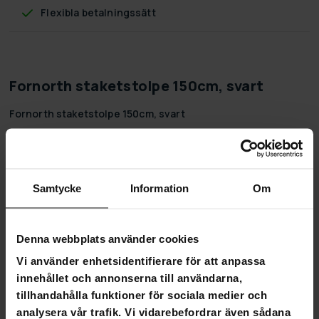
Flexibla betalningssätt
Fornorth staketstolpe 150cm, svart
‌Fornorth staketstolpe 150cm, svart
Fornorths högkvalitativa stängselprodukter garanterar en
robust och hållbar lösning för rätt stängsel som passar dina
behov.
Samtycke
Information
Om
Staketstolpe 150cm är kompatibel med 1030x2500mm
staket. Stolpen monteras med betong i marken.
Produktinformation:
Denna webbplats använder cookies
Stolpen monteras med betong i marken
Vi använder enhetsidentifierare för att anpassa
Tjocklek: 1,5 mm
innehållet och annonserna till användarna,
Mått: 40x60mm
tillhandahålla funktioner för sociala medier och
Varmförzinkad + pulverlackerad
analysera vår trafik. Vi vidarebefordrar även sådana
Kompatibel med 1030x2500 mm stängsel