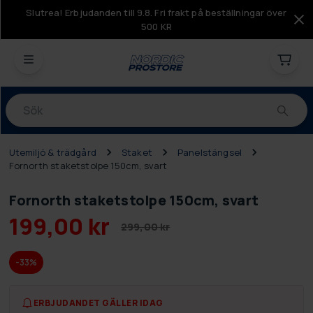
Slutrea! Erbjudanden till 9.8. Fri frakt på beställningar över
500 KR
Produkter
Utemiljö & trädgård
Staket
Panelstängsel
Fornorth staketstolpe 150cm, svart
Fornorth staketstolpe 150cm, svart
199,00 kr
299,00 kr
-33%
ERBJUDANDET GÄLLER IDAG