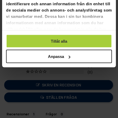
identifierare och annan information från din enhet till
de sociala medier och annons- och analysföretag som
vi samarbetar med. Dessa kan i sin tur kombinera
informationen med annan information som du har
5,0
tillhandahållit eller som de har samlat in när du har
Baserat på 1 recensioner
använt deras tjänster.
Tillåt alla
1
0
Anpassa
0
0
0
SKRIV EN RECENSION
STÄLL EN FRÅGA
Recensioner
Frågor