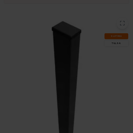
SLUT­REA
TILL 9.8.