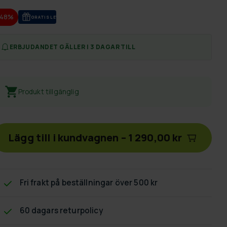
-48%
GRA­TIS LE­VE­RANS
ERBJUDANDET GÄLLER I 3 DAGAR TILL
Produkt tillgänglig
Lägg till i kundvagnen
–
1 290,00 kr
Fri frakt
på beställningar över 500 kr
60 dagars returpolicy