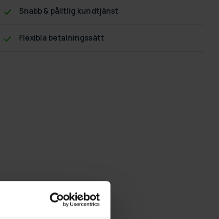
Snabb & pålitlig kundtjänst
Flexibla betalningssätt