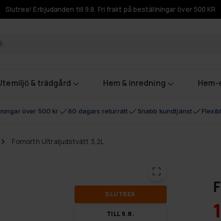
Slutrea! Erbjudanden till 9.8. Fri frakt på beställningar över 500 KR
odukter
Utemiljö & trädgård
Hem & inredning
Hem-e
llningar över 500 kr
60 dagars returrätt
Snabb kundtjänst
Flexi
Fornorth Ultraljudstvätt 3,2L
F
SLUT­REA
TILL 9.8.