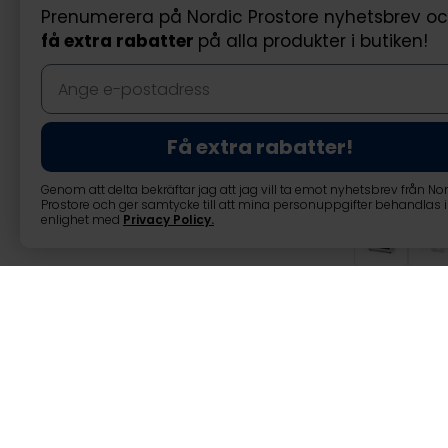
Prenumerera på Nordic Prostore nyhetsbrev o
få extra rabatter
på alla produkter i butiken!
Få extra rabatter!
Genom att delta bekräftar jag att jag vill ta emot nyhetsbrev från No
Prostore och ger samtycke till att mina personuppgifter behandlas i
enlighet med
Privacy Policy
.
Fornorth Ultralj
Produktinformation
Tankkapacitet:
3.2L