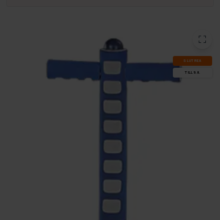
SLUT­REA
TILL 9.8.