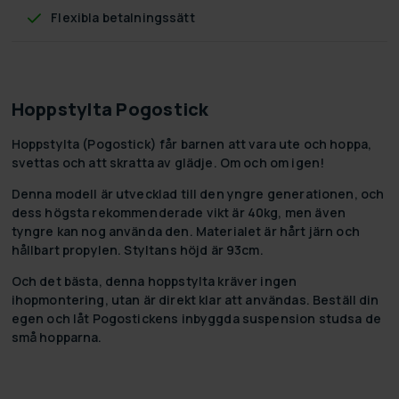
Flexibla betalningssätt
Hoppstylta Pogostick
Hoppstylta (Pogostick) får barnen att vara ute och hoppa,
svettas och att skratta av glädje. Om och om igen!
Denna modell är utvecklad till den yngre generationen, och
dess högsta rekommenderade vikt är 40kg, men även
tyngre kan nog använda den. Materialet är hårt järn och
hållbart propylen. Styltans höjd är 93cm.
Och det bästa, denna hoppstylta kräver ingen
ihopmontering, utan är direkt klar att användas. Beställ din
egen och låt Pogostickens inbyggda suspension studsa de
små hopparna.