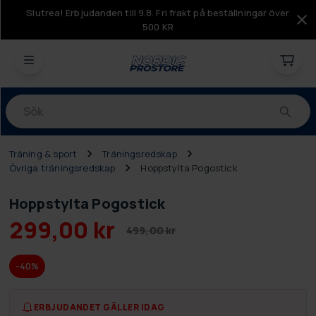
Slutrea! Erbjudanden till 9.8. Fri frakt på beställningar över
500 KR
Produkter
Träning & sport
Träningsredskap
Övriga träningsredskap
Hoppstylta Pogostick
Hoppstylta Pogostick
299,00 kr
499,00 kr
-40%
ERBJUDANDET GÄLLER IDAG