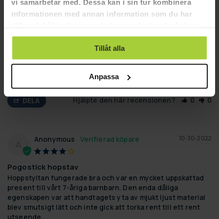
vi samarbetar med. Dessa kan i sin tur kombinera
12-30-2022
Anonymous
informationen med annan information som du har
A
tillhandahållit eller som de har samlat in när du har
använt deras tjänster.
Bra och funktionellt redskap
Tillåt alla
Helhetsmässigt nöjd med köpet. Mycket uppskattad av den 
10-åriga pojken.
Anpassa
Hoppstylta Pogostick
Hjälpte den här recensionen?
0
0
DELA
10-30-2022
Anonymous
A
Pogostick hopstav
Hoppstyltan fungerade bra och var en mycket uppskattad 
present till vårt 7-åriga barnbarn. Den enda dåliga 
egenskapen var att handtagets yta av mjukt ljust material 
blev smutsigt lätt och inte gick att torka rent till ett rent 
utseende.