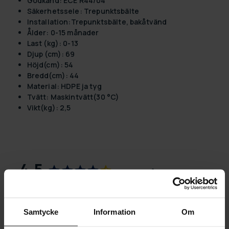
Godkänd:
ECE R44/04
Säkerhetssele:
Trepunktsbälte
Installation:
Trepunktsbälte, bakåtvänd
Ålder:
0-15 månader
Last (kg):
0-13
Djup (cm):
69
Höjd(cm):
54
Bredd(cm):
44
Material:
HDPE ja tyg
Tvätt:
Maskintvätt(30 °C)
Vikt(kg):
2,5
4,5
Baserat på 11 recensioner
7
3
Samtycke
Information
Om
1