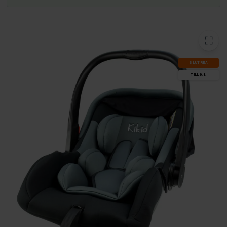
SLUT­REA
TILL 9.8.