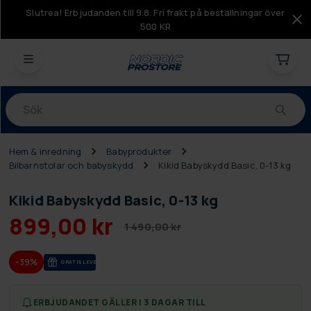
Slutrea! Erbjudanden till 9.8. Fri frakt på beställningar över
500 KR
Produkter
Hem & inredning
Babyprodukter
Bilbarnstolar och babyskydd
Kikid Babyskydd Basic, 0-13 kg
Kikid Babyskydd Basic, 0-13 kg
899,00 kr
1 490,00 kr
-39%
GRA­TIS LE­VE­RANS
ERBJUDANDET GÄLLER I 3 DAGAR TILL