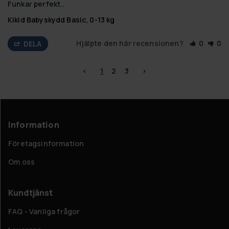
Funkar perfekt..
Kikid Babyskydd Basic, 0-13 kg
Hjälpte den här recensionen?
0
0
DELA
<
1
2
3
>
Information
Företagsinformation
Om oss
Kundtjänst
FAQ - Vanliga frågor