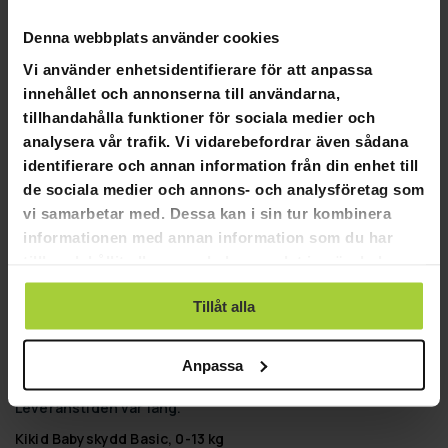
0
0
Denna webbplats använder cookies
Vi använder enhetsidentifierare för att anpassa
SKRIV EN RECENSION
innehållet och annonserna till användarna,
tillhandahålla funktioner för sociala medier och
STÄLL EN FRÅGA
analysera vår trafik. Vi vidarebefordrar även sådana
identifierare och annan information från din enhet till
de sociala medier och annons- och analysföretag som
Recensioner
Frågor
vi samarbetar med. Dessa kan i sin tur kombinera
informationen med annan information som du har
tillhandahållit eller som de har samlat in när du har
använt deras tjänster.
Tillåt alla
07-06-2023
Anonymous
A
Bilstol
Anpassa
Bra produkt. Dock onödigt svårt med knäppningen.

Leveranstiden var lång.
Kikid Babyskydd Basic, 0-13 kg