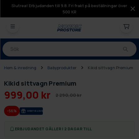
Slutrea! Erbjudanden till 9.8. Fri frakt på beställningar över
500 KR
Produkter
Hem & inredning
Babyprodukter
Kikid sittvagn Premium
Kikid sittvagn Premium
999,00 kr
2 290,00 kr
-56%
GRA­TIS LE­VE­RANS
ERBJUDANDET GÄLLER I 2 DAGAR TILL