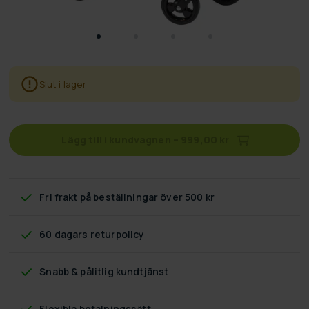
Slut i lager
Lägg till i kundvagnen
–
999,00 kr
Fri frakt
på beställningar över 500 kr
60 dagars returpolicy
Snabb & pålitlig kundtjänst
Flexibla betalningssätt