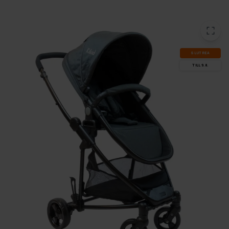
SLUT­REA
TILL 9.8.