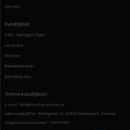
Om oss
Kundtjänst
FAQ - Vanliga frågor
Leverans
Returer
Reklamationer
Kontakta oss
Online kundtjänst:
E-post: info@nordicprostore.se
Adressuppgifter:
Elimägatan 15, 00510 Helsingfors, Finland
Organisationsnummer:
FI09931637