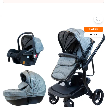
SLUT­REA
TILL 9.8.