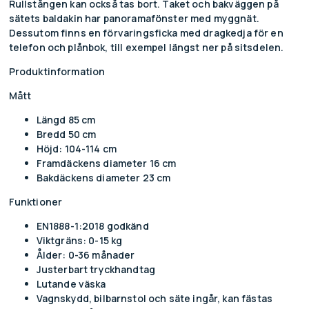
Rullstången kan också tas bort. Taket och bakväggen på
sätets baldakin har panoramafönster med myggnät.
Dessutom finns en förvaringsficka med dragkedja för en
telefon och plånbok, till exempel längst ner på sitsdelen.
Produktinformation
Mått
Längd 85 cm
Bredd 50 cm
Höjd: 104-114 cm
Framdäckens diameter 16 cm
Bakdäckens diameter 23 cm
Funktioner
EN1888-1:2018 godkänd
Viktgräns: 0-15 kg
Ålder: 0-36 månader
Justerbart tryckhandtag
Lutande väska
Vagnskydd, bilbarnstol och säte ingår, kan fästas