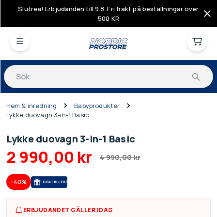
Slutrea! Erbjudanden till 9.8. Fri frakt på beställningar över
500 KR
Produkter
Hem & inredning
Babyprodukter
Lykke duovagn 3-in-1 Basic
Lykke duovagn 3-in-1 Basic
2 990,00 kr
4 990,00 kr
-40%
GRA­TIS LE­VE­RANS
ERBJUDANDET GÄLLER IDAG