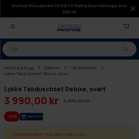
Slutrea! Erbjudanden till 9.8. Fri frakt på beställningar över
500 KR
Produkter
Verktyg & bygg
Badrum
Takduschset
Lykke Takduschset Deluxe, svart
Lykke Takduschset Deluxe, svart
3 990,00 kr
4 990,00 kr
-20%
GRA­TIS LE­VE­RANS
ERBJUDANDET GÄLLER I 1 DAG TILL