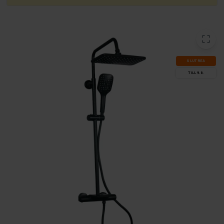
SLUT­REA
TILL 9.8.