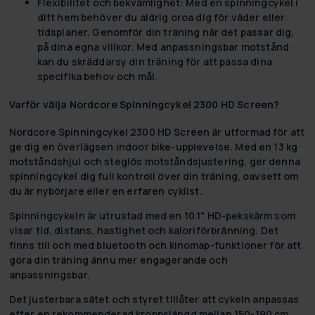
Flexibilitet och bekvämlighet:
Med en spinningcykel i
ditt hem behöver du aldrig oroa dig för väder eller
tidsplaner. Genomför din träning när det passar dig,
på dina egna villkor. Med anpassningsbar motstånd
kan du skräddarsy din träning för att passa dina
specifika behov och mål.
Varför välja Nordcore Spinningcykel 2300 HD Screen?
Nordcore Spinningcykel 2300 HD Screen är utformad för att
ge dig en överlägsen indoor bike-upplevelse. Med en 13 kg
motståndshjul och steglös motståndsjustering, ger denna
spinningcykel dig full kontroll över din träning, oavsett om
du är nybörjare eller en erfaren cyklist.
Spinningcykeln är utrustad med en 10.1" HD-pekskärm som
visar tid, distans, hastighet och kaloriförbränning. Det
finns till och med bluetooth och kinomap-funktioner för att
göra din träning ännu mer engagerande och
anpassningsbar.
Det justerbara sätet och styret tillåter att cykeln anpassas
efter en rekommenderad kroppslängd mellan 150-190 cm,