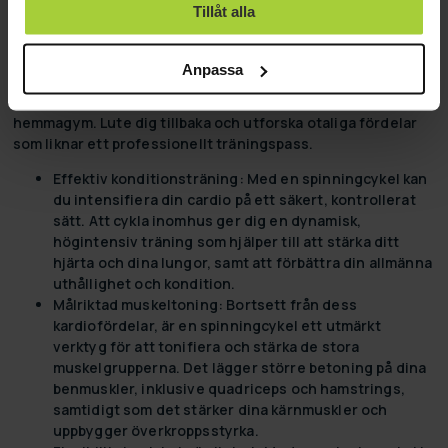
Tillåt alla
Från hemmakomfort till professionell träningsstudio med
spinningcykel
Anpassa
Spinningcykel är mer än bara en indoor bike. Det är din
personliga tränare, din motivationspartner och ditt ultimata
hemmagym. Lute dig tillbaka och utforska otaliga fördelar
som liknar ett professionellt träningspass.
Effektiv konditionsträning:
Med en spinningcykel kan
du intensifiera din cardio på ett säkert, kontrollerat
sätt. Att cykla inomhus ger dig en dynamisk,
högintensiv träning som hjälper till att stärka ditt
hjärta och dina lungor, samt att förbättra din allmänna
uthållighet och kondition.
Målriktad muskeltoning:
Bortsett från dess
kardiofördelar, är en spinningcykel ett utmärkt
verktyg för att tonifiera och stärka de stora
muskelgrupperna. Det lägger större betoning på dina
benmuskler, inklusive quadriceps och hamstrings,
samtidigt som det stärker dina kärnmuskler och
uppbygger överkroppsstyrka.