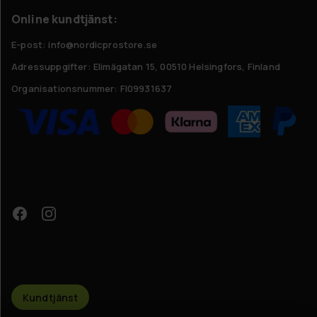
Online kundtjänst:
E-post: info@nordicprostore.se
Adressuppgifter:
Elimägatan 15, 00510 Helsingfors, Finland
Organisationsnummer:
FI09931637
Få exklusiva
Kundtjänst
förmåner!