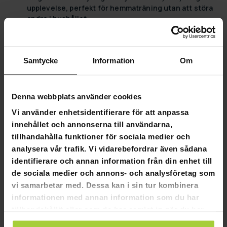
upplevelse, perfekt för hemmaträning utan att störa
andra i hushållet.
Steglös motståndsreglering och broms:
ger
användaren möjlighet att skräddarsy
träningsintensiteten efter individens behov.
Samtycke
Information
Om
Justerbart Säte och Styre:
kan anpassas till dina unika
kroppsmått för att garantera optimal komfort och
effektivitet under hela passet.
Viktgräns 120 kg:
Tumlar för robust konstruktion och
Denna webbplats använder cookies
stabilitet, vilket gör den lämplig för användare upp till
Vi använder enhetsidentifierare för att anpassa
120 kg.
innehållet och annonserna till användarna,
Höjdrekommendation 150-190 cm:
Ger en bekväm och
effektiv träningsposition för användare inom denna
tillhandahålla funktioner för sociala medier och
höjdintervall.
analysera vår trafik. Vi vidarebefordrar även sådana
Vattenflaskhållare ingår:
För att hålla dig hydratiserad
identifierare och annan information från din enhet till
under hela träningspasset.
de sociala medier och annons- och analysföretag som
Ge ditt inomhuscyklingsträning ett lyft med Nordcore
vi samarbetar med. Dessa kan i sin tur kombinera
Spinningcykel 2300. Fokusera på din kondition, styrka och
informationen med annan information som du har
uthållighet med hjälp av denna högkvalitativa
tillhandahållit eller som de har samlat in när du har
spinningcykel.
använt deras tjänster.