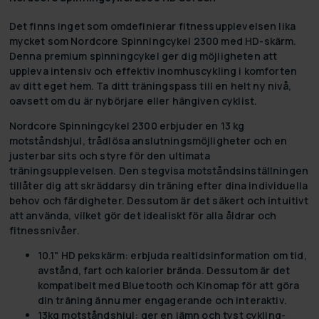
Det finns inget som omdefinierar fitnessupplevelsen lika
mycket som Nordcore Spinningcykel 2300 med HD-skärm.
Denna premium spinningcykel ger dig möjligheten att
uppleva intensiv och effektiv inomhuscykling i komforten
av ditt eget hem. Ta ditt träningspass till en helt ny nivå,
oavsett om du är nybörjare eller hängiven cyklist.
Nordcore Spinningcykel 2300 erbjuder en 13 kg
motståndshjul, trådlösa anslutningsmöjligheter och en
justerbar sits och styre för den ultimata
träningsupplevelsen. Den stegvisa motståndsinställningen
tillåter dig att skräddarsy din träning efter dina individuella
behov och färdigheter. Dessutom är det säkert och intuitivt
att använda, vilket gör det idealiskt för alla åldrar och
fitnessnivåer.
10.1" HD pekskärm:
erbjuda realtidsinformation om tid,
avstånd, fart och kalorier brända. Dessutom är det
kompatibelt med Bluetooth och Kinomap för att göra
din träning ännu mer engagerande och interaktiv.
13kg motståndshjul:
ger en jämn och tyst cykling-