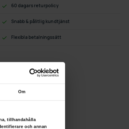
60 dagars returpolicy
Snabb & pålitlig kundtjänst
Flexibla betalningssätt
Om
a, tillhandahålla
dentifierare och annan