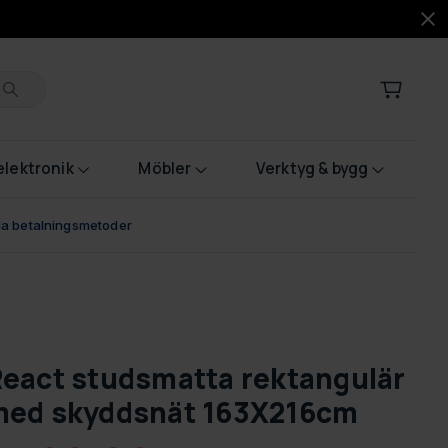
lektronik
Möbler
Verktyg & bygg
bla betalningsmetoder
eact studsmatta rektangulär
ed skyddsnät 163X216cm