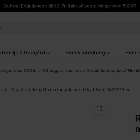
Slutrea! Erbjudanden till 9.8. Fri frakt på beställningar över 500 KR
odukter
Utemiljö & trädgård
Hem & inredning
Hem-e
llningar över 500 kr
60 dagars returrätt
Snabb kundtjänst
Flexi
a
React studsmatta rektangulär med skyddsnät 163X216cm
R
m