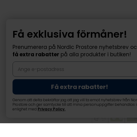
Få exklusiva förmåner!
Prenumerera på Nordic Prostore nyhetsbrev o
få extra rabatter
på alla produkter i butiken!
Få extra rabatter!
Genom att delta bekräftar jag att jag vill ta emot nyhetsbrev från No
Prostore och ger samtycke till att mina personuppgifter behandlas i
enlighet med
Privacy Policy
.