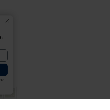
ch
rdic