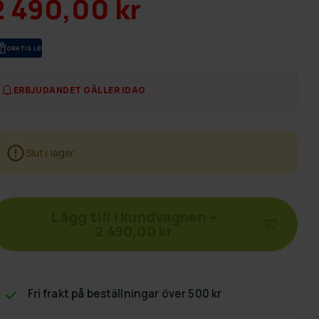
2 490,00 kr
GRA­TIS LE­VE­RANS
ERBJUDANDET GÄLLER IDAG
Slut i lager
Lägg till i kundvagnen
–
2 490,00 kr
Fri frakt
på beställningar över 500 kr