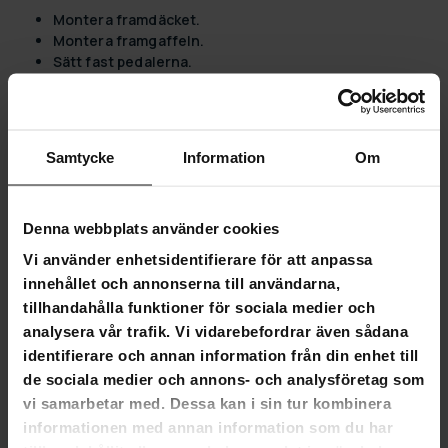
Montera framdäcket.
Montera framgaffeln.
Sätt fast pedalerna.
Kontrollera om bromsen eller växlarna behöver
justeras.
Alla verktyg du behöver för att montera ingår i paketet.
Samtycke
Information
Om
Grundläggande
Denna webbplats använder cookies
Avsedd användning: pendlingscykling, stadscykling,
Vi använder enhetsidentifierare för att anpassa
fritidscykling, mountainbike
innehållet och annonserna till användarna,
Däckstorlek: 26"
Rekommenderad användarhöjd: 167 - 187 CM
tillhandahålla funktioner för sociala medier och
Lastkapacitet: 120 kg
analysera vår trafik. Vi vidarebefordrar även sådana
Cykelvikt: 21 kg
identifierare och annan information från din enhet till
Monteringsgrad: 95 % (monteras endast framdäck,
de sociala medier och annons- och analysföretag som
styre, frontljus, pedaler)
vi samarbetar med. Dessa kan i sin tur kombinera
Garanti: 2 år
informationen med annan information som du har
Ram, växlar och transmission