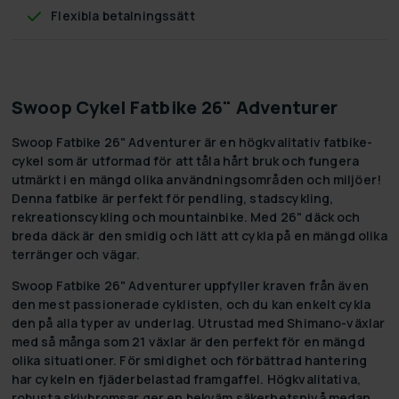
Flexibla betalningssätt
Swoop Cykel Fatbike 26" Adventurer
Swoop Fatbike 26" Adventurer är en högkvalitativ fatbike-
cykel som är utformad för att tåla hårt bruk och fungera
utmärkt i en mängd olika användningsområden och miljöer!
Denna fatbike är perfekt för pendling, stadscykling,
rekreationscykling och mountainbike. Med 26" däck och
breda däck är den smidig och lätt att cykla på en mängd olika
terränger och vägar.
Swoop Fatbike 26" Adventurer uppfyller kraven från även
den mest passionerade cyklisten, och du kan enkelt cykla
den på alla typer av underlag. Utrustad med Shimano-växlar
med så många som 21 växlar är den perfekt för en mängd
olika situationer. För smidighet och förbättrad hantering
har cykeln en fjäderbelastad framgaffel. Högkvalitativa,
robusta skivbromsar ger en bekväm säkerhetsnivå medan