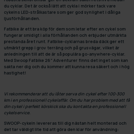
du cyklar. Det är också lätt att cykla i mörker tack vare
cykelns LED-strålkastare som ger god synlighet i dåliga
ljusförhållanden.
Fatbike är ett bra köp för dem som letar efter en cykel som
fungerar smidigt i alla förhållanden och erbjuder utmärkta
prestanda året runt. Fatbike-cyklarnas breda däck ger ett
utmärkt grepp i grov terräng och på grusvägar, vilket är
anledningen till att de är så populära go-anywhere-cyklar.
Med Swoop Fatbike 26" Adventurer finns det inget som kan
sakta ner dig och du kommer att kunna resa säkert och i hög
hastighet!
Vi rekommenderar att du låter serva din cykel efter 100-300
km i en professionell cykelaffär. Om du har problem med att få
din cykel i perfekt körskick ska du kontakta en professionell
cykelservice.
SWOOP-cykeln levereras till dig nästan helt monterad och
det tar väldigt lite tid att göra den klar för användning: