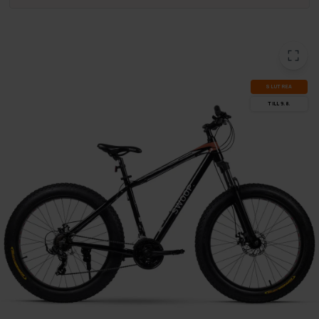
SLUT­REA
TILL 9.8.