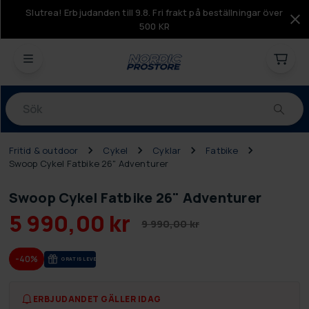
Slutrea! Erbjudanden till 9.8. Fri frakt på beställningar över
500 KR
Produkter
Fritid & outdoor
Cykel
Cyklar
Fatbike
Swoop Cykel Fatbike 26" Adventurer
Swoop Cykel Fatbike 26" Adventurer
5 990,00 kr
9 990,00 kr
-40%
GRA­TIS LE­VE­RANS
ERBJUDANDET GÄLLER IDAG