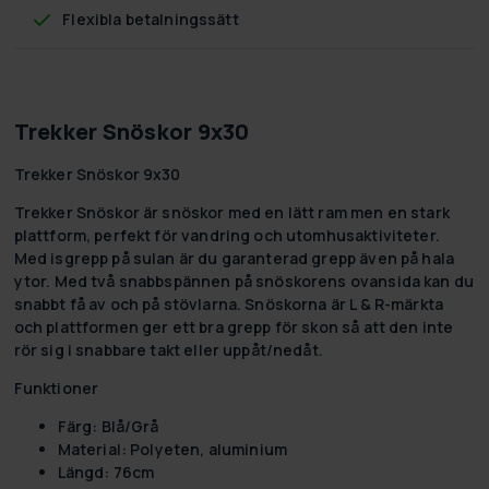
Flexibla betalningssätt
Trekker Snöskor 9x30
Trekker Snöskor 9x30
Trekker Snöskor är snöskor med en lätt ram men en stark
plattform, perfekt för vandring och utomhusaktiviteter.
Med isgrepp på sulan är du garanterad grepp även på hala
ytor. Med två snabbspännen på snöskorens ovansida kan du
snabbt få av och på stövlarna. Snöskorna är L & R-märkta
och plattformen ger ett bra grepp för skon så att den inte
rör sig i snabbare takt eller uppåt/nedåt.
Funktioner
Färg: Blå/Grå
Material: Polyeten, aluminium
Längd: 76cm