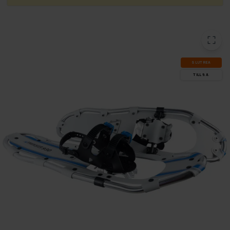
SLUT­REA
TILL 9.8.