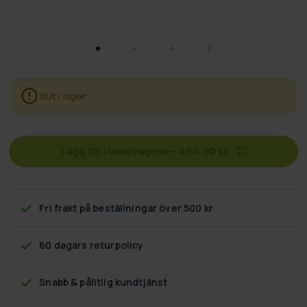
Slut i lager
Lägg till i kundvagnen
–
490,00 kr
Fri frakt
på beställningar över 500 kr
60 dagars returpolicy
Snabb & pålitlig kundtjänst