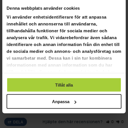
SKRIV EN RECENSION
Denna webbplats använder cookies
STÄLL EN FRÅGA
Vi använder enhetsidentifierare för att anpassa
innehållet och annonserna till användarna,
tillhandahålla funktioner för sociala medier och
Recensioner
Frågor
analysera vår trafik. Vi vidarebefordrar även sådana
identifierare och annan information från din enhet till
de sociala medier och annons- och analysföretag som
vi samarbetar med. Dessa kan i sin tur kombinera
informationen med annan information som du har
03-08-2025
Anonymous
A
tillhandahållit eller som de har samlat in när du har
använt deras tjänster.
Arbetat med detta märke
Tillåt alla
Har använt dom kortare i jobbet men är för tung. Så därför 
köpte jag dessa. Min erfarenhet är att det är en suverän 
bindning, lättarbetad och hög kvalitet.
Anpassa
Trekker Snöskor 9x30
Hjälpte den här recensionen?
0
0
DELA