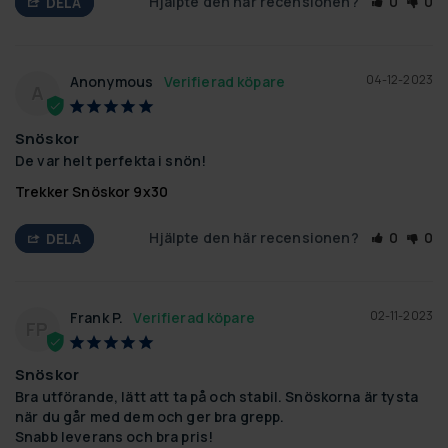
Hjälpte den här recensionen?
0
0
DELA
04-12-2023
Anonymous
A
Snöskor
De var helt perfekta i snön!
Trekker Snöskor 9x30
Hjälpte den här recensionen?
0
0
DELA
02-11-2023
Frank P.
FP
Snöskor
Bra utförande, lätt att ta på och stabil. Snöskorna är tysta 
när du går med dem och ger bra grepp.

Snabb leverans och bra pris!