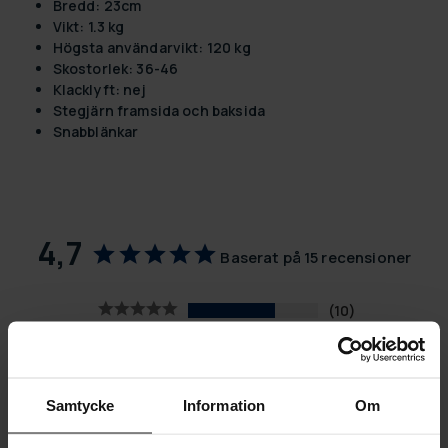
Bredd: 23cm
Vikt: 1.3 kg
Högsta användarvikt: 120 kg
Skostorlek: 36-46
Klacklyft: nej
Stegjärn framsida och baksida
Snabblänkar
4,7
Baserat på 15 recensioner
10
5
0
0
Samtycke
Information
Om
0