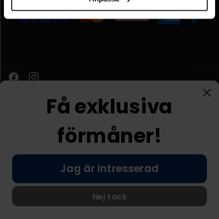
Få exklusiva
förmåner!
Kundtjänst
Jag är intresserad
© Nordic Prostore 2026
Allmänna villkor
Integritetspolicy
Nej tack