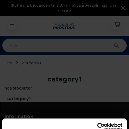
Slutrea! Erbjudanden till 9.8. Fri frakt på beställningar över
500 KR
Produkter
Hem
category1
category1
inga produkter
category1
Information
Företagsinformation