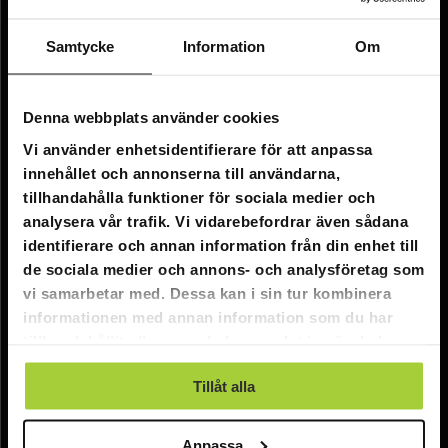
Om oss
Samtycke
Information
Om
Kundtjänst
Denna webbplats använder cookies
FAQ - Vanliga frågor
Vi använder enhetsidentifierare för att anpassa
Leverans
innehållet och annonserna till användarna,
tillhandahålla funktioner för sociala medier och
Returer
analysera vår trafik. Vi vidarebefordrar även sådana
Reklamationer
identifierare och annan information från din enhet till
de sociala medier och annons- och analysföretag som
Kontakta oss
vi samarbetar med. Dessa kan i sin tur kombinera
informationen med annan information som du har
Online kundtjänst:
tillhandahållit eller som de har samlat in när du har
använt deras tjänster.
E-post: info@nordicprostore.se
Tillåt alla
Adressuppgifter:
Elimägatan 15, 00510 Helsingfors, Finland
Organisationsnummer:
FI09931637
Anpassa