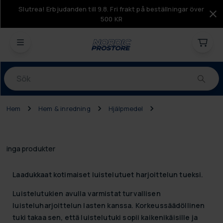
Slutrea! Erbjudanden till 9.8. Fri frakt på beställningar över
500 KR
Produkter
Hem
Hem & inredning
Hjälpmedel
inga produkter
Laadukkaat kotimaiset luistelutuet harjoittelun tueksi.
Luistelutukien avulla varmistat turvallisen
luisteluharjoittelun lasten kanssa. Korkeussäädöllinen
tuki takaa sen, että luistelutuki sopii kaikenikäisille ja