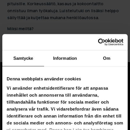
pituisille. Korkeussäätö, kasaus ja kokoontaitto
onnistuu ilman työkaluja. Luistelutuki on lisäksi helppo
säilyttää ja kuljettaa mukana henkilöautossa.
Miksi meiltä?
Tilatessasi Hobbyboxista saat laadukkaat kotimaiset
luistelutuet edulliseen hintaan. Lisäksi kaikkiin
luistelutukiin kuuluu ilmainen toimitus!
Samtycke
Information
Om
Information
Denna webbplats använder cookies
Företagsinformation
Vi använder enhetsidentifierare för att anpassa
innehållet och annonserna till användarna,
Om oss
tillhandahålla funktioner för sociala medier och
analysera vår trafik. Vi vidarebefordrar även sådana
Kundtjänst
identifierare och annan information från din enhet till
de sociala medier och annons- och analysföretag som
FAQ - Vanliga frågor
vi samarbetar med. Dessa kan i sin tur kombinera