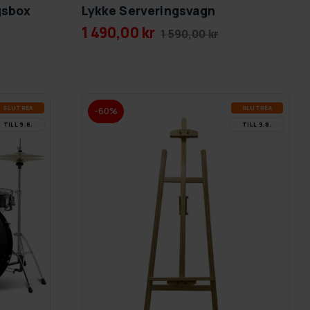
gsbox
Lykke Serveringsvagn
1 490,00 kr
1 590,00 kr
SLUT­REA
SLUT­REA
-60%
TILL 9.8.
TILL 9.8.