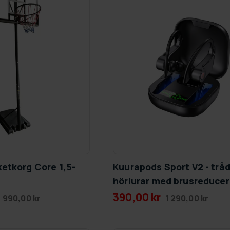
etkorg Core 1,5-
Kuurapods Sport V2 - trå
hörlurar med brusreducer
390,00 kr
 990,00 kr
1 290,00 kr