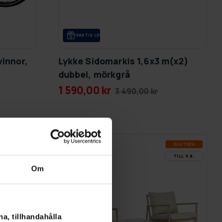
GRA­TIS LE­VE­RANS
vinnor,
Lykke Sidomarkis 1,6x3 m(x2)
dubbel, mörkgrå
1 590,00 kr
3 490,00 kr
SLUT­REA
SLUT­REA
-21%
TILL 9.8.
TILL 9.8.
Om
a, tillhandahålla