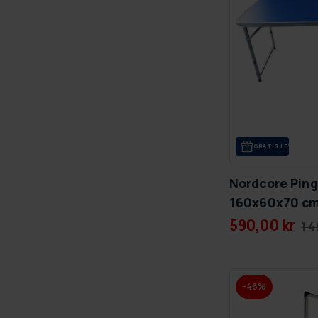
GRA­TIS LE­VE­RANS
Nordcore Ping
160x60x70 c
590,00 kr
1 4
-46%