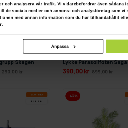
er och analysera vår trafik. Vi vidarebefordrar även sådana i
 till de sociala medier och annons- och analysföretag som v
tionen med annan information som du har tillhandahållit ell
r.
Anpassa
fgrupp Skagen
Lykke Parasollfoten Saga
390,00 kr
4 290,00 kr
899,00 kr
SLUT­REA
-43%
TILL 9.8.