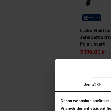
GRA­TIS LE­VE­RANS
Lykke Elektris
sänkbart skr
Polar, svart
3 190,00 kr
5
-30%
Samtycke
Denna webbplats använder 
Vi använder enhetsidentifie