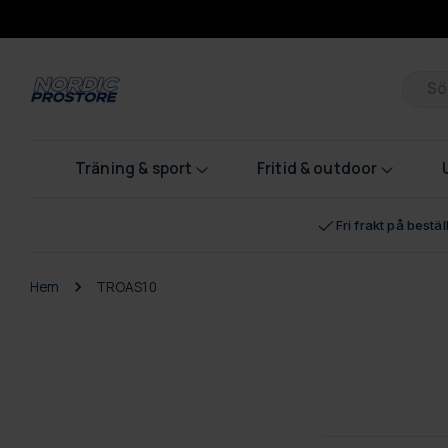
Pr
Träning & sport
Fritid & outdoor
Fri frakt på bestä
Hem
TROAS10