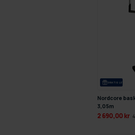
GRA­TIS LE­VE­RANS
Nordcore bask
3,05m
2 690,00 kr
4