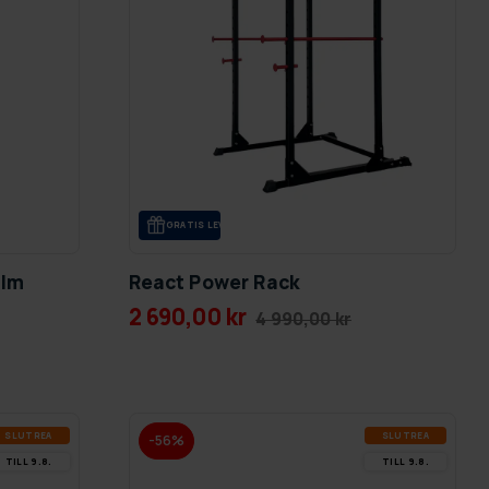
GRA­TIS LE­VE­RANS
alm
React Power Rack
2 690,00 kr
4 990,00 kr
SLUT­REA
SLUT­REA
-56%
TILL 9.8.
TILL 9.8.