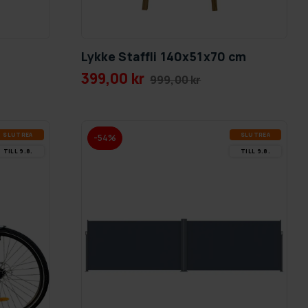
Lykke Staffli 140x51x70 cm
399,00 kr
999,00 kr
SLUT­REA
SLUT­REA
-54%
TILL 9.8.
TILL 9.8.