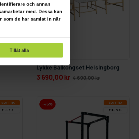
dentifierare och annan
i samarbetar med. Dessa kan
er som de har samlat in när
Tillåt alla
GRA­TIS LE­VE­RANS
Lykke Balkongset Helsingborg
3 690,00 kr
4 690,00 kr
SLUT­REA
SLUT­REA
-46%
TILL 9.8.
TILL 9.8.