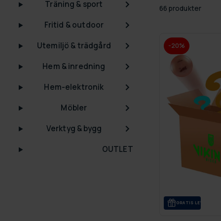
Träning & sport
66 produkter
Fritid & outdoor
Utemiljö & trädgård
-20%
Hem & inredning
Hem-elektronik
Möbler
Verktyg & bygg
OUTLET
GRA­TIS LE­VE­RANS