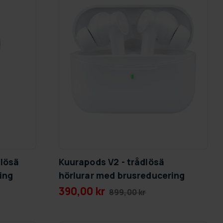
dlösä
Kuurapods V2 - trådlösä
ing
hörlurar med brusreducering
390,00 kr
899,00 kr