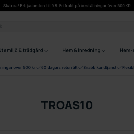
Slutrea! Erbjudanden till 9.8. Fri frakt på beställningar över 500 KR
odukter
Utemiljö & trädgård
Hem & inredning
Hem-e
llningar över 500 kr
60 dagars returrätt
Snabb kundtjänst
Flexi
TROAS10