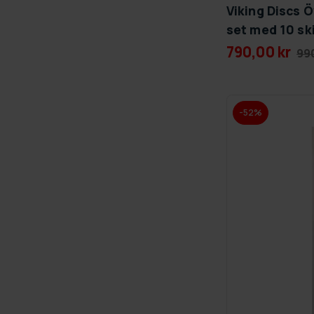
Viking Discs 
set med 10 sk
790,00 kr
990
-52%