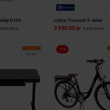
GRA­TIS LE­VE­RANS
dskåp D100
Lykke Trumset 5-delar
2 990,00 kr
 990,00 kr
5 490,00 kr
SLUT­REA
-37%
TILL 9.8.