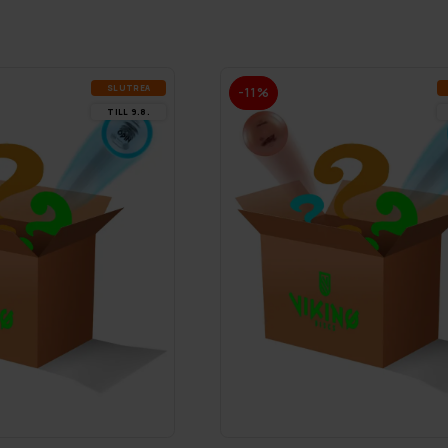
SLUT­REA
-11%
TILL 9.8.