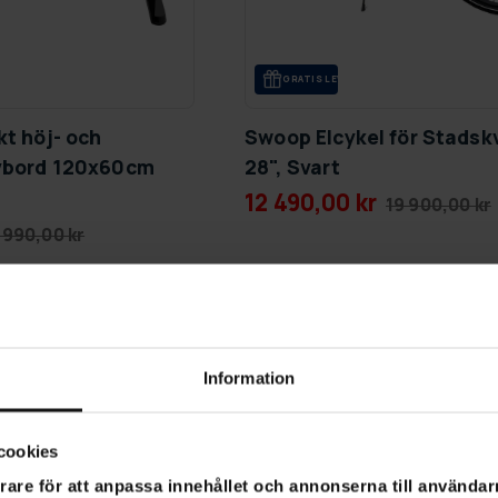
GRA­TIS LE­VE­RANS
kt höj- och
Swoop Elcykel för Stadsk
ivbord 120x60cm
28", Svart
12 490,00 kr
19 900,00 kr
 990,00 kr
SLUT­REA
-56%
TILL 9.8.
Information
cookies
rare för att anpassa innehållet och annonserna till användarn