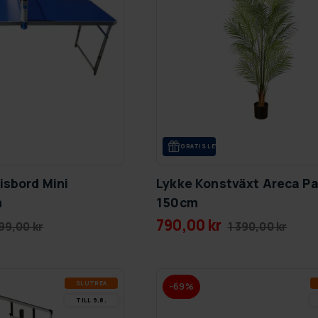
GRA­TIS LE­VE­RANS
isbord Mini
Lykke Konstväxt Areca P
m
150cm
790,00 kr
99,00 kr
1 390,00 kr
SLUT­REA
-69%
TILL 9.8.