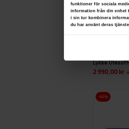
funktioner för sociala medi
information från din enhet
i sin tur kombinera informa
du har använt deras tjänste
GRA­TIS LE­VE­RANS
Lykke Utesof
2 990,00 kr
-60%