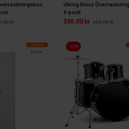
Överraskningsbox,
Viking Discs Överrasknin
ivor
5-pack
390,00 kr
,00 kr
440,00 kr
SLUT­REA
-45%
TILL 9.8.