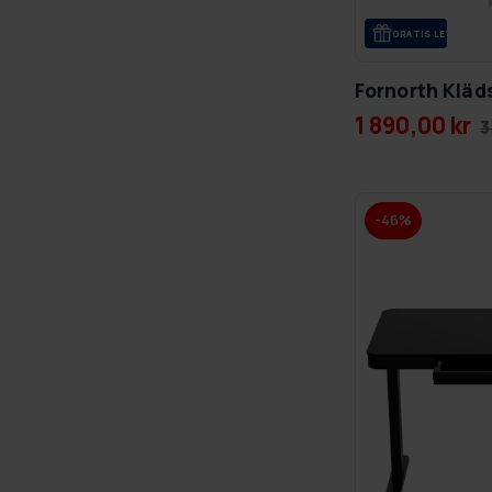
GRA­TIS LE­VE­RANS
Fornorth Klä
1 890,00 kr
3
-46%